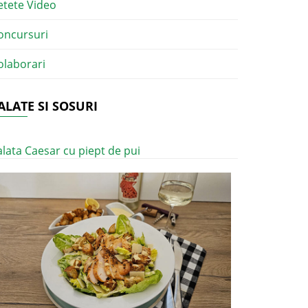
etete Video
oncursuri
olaborari
ALATE SI SOSURI
alata Caesar cu piept de pui