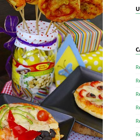
U
C
R
R
R
R
R
R