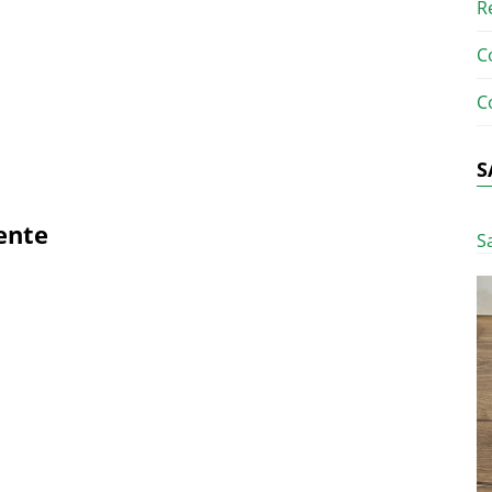
R
C
C
S
ente
S