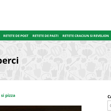
RETETE DE POST
RETETE DE PASTI
RETETE CRACIUN SI REVELION
perci
 si pizza
C