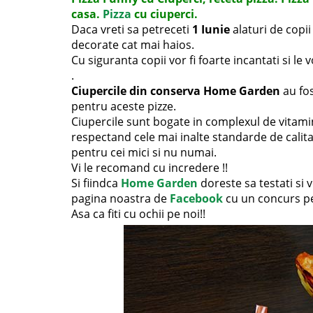
casa.
Pizza
cu ciuperci.
Daca vreti sa petreceti
1 Iunie
alaturi de copii
decorate cat mai haios.
Cu siguranta copii vor fi foarte incantati si le
.
Ciupercile din conserva Home Garden
au fos
pentru aceste pizze.
Ciupercile sunt bogate in complexul de vitami
respectand cele mai inalte standarde de calitat
pentru cei mici si nu numai.
Vi le recomand cu incredere !!
Si fiindca
Home Garden
doreste sa testati si
pagina noastra de
Facebook
cu un concurs pe
Asa ca fiti cu ochii pe noi!!