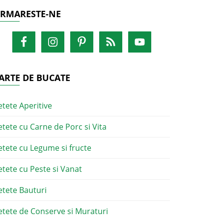
RMARESTE-NE
ARTE DE BUCATE
etete Aperitive
etete cu Carne de Porc si Vita
etete cu Legume si fructe
etete cu Peste si Vanat
etete Bauturi
etete de Conserve si Muraturi