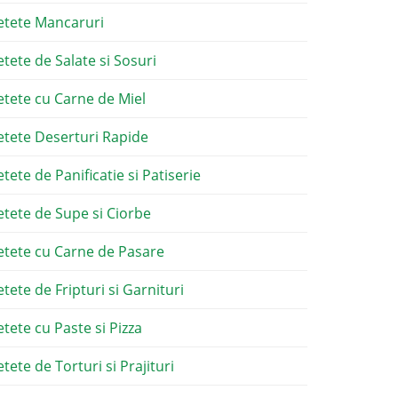
etete Mancaruri
etete de Salate si Sosuri
etete cu Carne de Miel
etete Deserturi Rapide
etete de Panificatie si Patiserie
etete de Supe si Ciorbe
etete cu Carne de Pasare
etete de Fripturi si Garnituri
etete cu Paste si Pizza
tete de Torturi si Prajituri