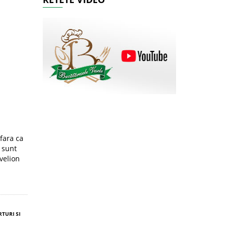
 fara ca
e sunt
evelion
RTURI SI