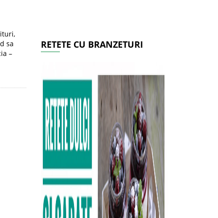
turi,
RETETE CU BRANZETURI
nd sa
ia –