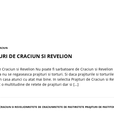
RACIUN
URI DE CRACIUN SI REVELION
de Craciun si Revelion Nu poate fi sarbatoare de Craciun si Revelion
nu se regaseasca prajituri si torturi. Si daca prajiturile si torturil
n casa atunci cu atat mai bine. In selectia Prajituri de Craciun si R
o multitudine de retete de prajituri dar si […]
 CRACIUN SI REVELION
RETETE DE CRACIUN
RETETE DE PASTI
RETETE PRAJITURI DE PASTI
TO