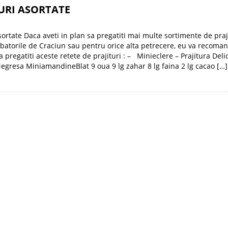
URI ASORTATE
Asortate Daca aveti in plan sa pregatiti mai multe sortimente de praji
batorile de Craciun sau pentru orice alta petrecere, eu va recoma
a pregatiti aceste retete de prajituri : – Minieclere – Prajitura Delic
Negresa MiniamandineBlat 9 oua 9 lg zahar 8 lg faina 2 lg cacao […]