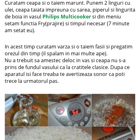
Curatam ceapa si o taiem marunt. Punem 2 linguri cu
ulei, ceapa taiata impreuna cu sarea, piperul si lingurita
de boia in vasul
Philips Multicooker
si din meniu
setam functia Fry(prajire) si timpul necesar (7 minute
am setat eu).
In acest timp curatam varza si o taiem fasii si pregatim
orezul din timp (il spalam in mai multe ape).
Nu a trebuit sa amestec deloc in vas si ceapa nu s-a
prins de fundul vasului ca la cratitele clasice. Dupa ce
aparatul isi face treaba te avertizeaza sonor ca poti
trece la urmatorul pas.