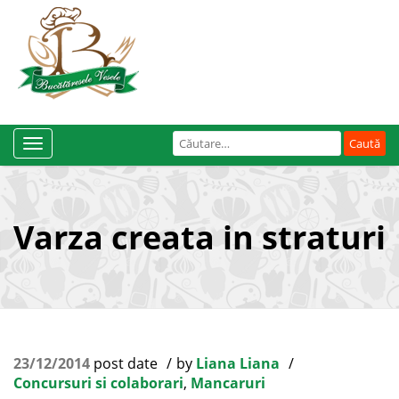
Caută
Toggle
după:
Navigation
Varza creata in straturi
23/12/2014
post date
by
Liana Liana
Concursuri si colaborari
,
Mancaruri