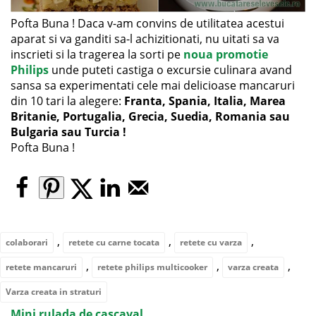
Pofta Buna ! Daca v-am convins de utilitatea acestui
aparat si va ganditi sa-l achizitionati, nu uitati sa va
inscrieti si la tragerea la sorti pe
noua promotie
Philips
unde puteti castiga o excursie culinara avand
sansa sa experimentati cele mai delicioase mancaruri
din 10 tari la alegere:
Franta, Spania, Italia, Marea
Britanie, Portugalia, Grecia, Suedia, Romania sau
Bulgaria sau Turcia !
Pofta Buna !
,
,
,
colaborari
retete cu carne tocata
retete cu varza
,
,
,
retete mancaruri
retete philips multicooker
varza creata
Varza creata in straturi
Mini rulada de cascaval