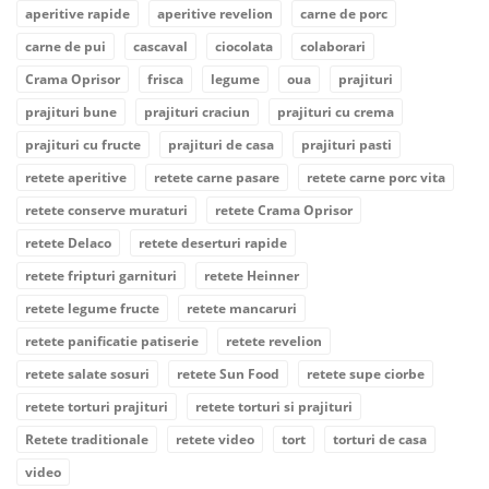
aperitive rapide
aperitive revelion
carne de porc
carne de pui
cascaval
ciocolata
colaborari
Crama Oprisor
frisca
legume
oua
prajituri
prajituri bune
prajituri craciun
prajituri cu crema
prajituri cu fructe
prajituri de casa
prajituri pasti
retete aperitive
retete carne pasare
retete carne porc vita
retete conserve muraturi
retete Crama Oprisor
retete Delaco
retete deserturi rapide
retete fripturi garnituri
retete Heinner
retete legume fructe
retete mancaruri
retete panificatie patiserie
retete revelion
retete salate sosuri
retete Sun Food
retete supe ciorbe
retete torturi prajituri
retete torturi si prajituri
Retete traditionale
retete video
tort
torturi de casa
video