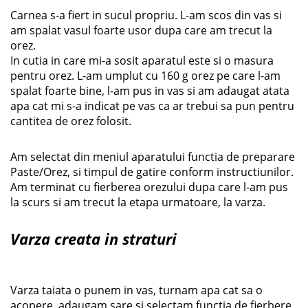
Carnea s-a fiert in sucul propriu. L-am scos din vas si
am spalat vasul foarte usor dupa care am trecut la
orez.
In cutia in care mi-a sosit aparatul este si o masura
pentru orez. L-am umplut cu 160 g orez pe care l-am
spalat foarte bine, l-am pus in vas si am adaugat atata
apa cat mi s-a indicat pe vas ca ar trebui sa pun pentru
cantitea de orez folosit.
Am selectat din meniul aparatului functia de preparare
Paste/Orez, si timpul de gatire conform instructiunilor.
Am terminat cu fierberea orezului dupa care l-am pus
la scurs si am trecut la etapa urmatoare, la varza.
Varza creata in straturi
Varza taiata o punem in vas, turnam apa cat sa o
acopere, adaugam sare si selectam functia de fierbere