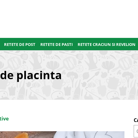
RETETE DE POST
RETETE DE PASTI
RETETE CRACIUN SI REVELION
 de placinta
tive
C