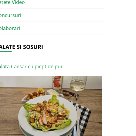
etete Video
oncursuri
olaborari
ALATE SI SOSURI
alata Caesar cu piept de pui