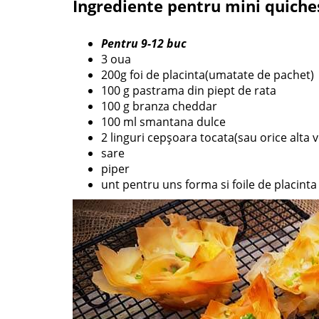
Ingrediente pentru mini quiches
Pentru 9-12 buc
3 oua
200g foi de placinta(umatate de pachet)
100 g pastrama din piept de rata
100 g branza cheddar
100 ml smantana dulce
2 linguri cepșoara tocata(sau orice alta 
sare
piper
unt pentru uns forma si foile de placinta