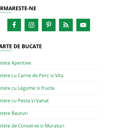
RMARESTE-NE
ARTE DE BUCATE
etete Aperitive
etete cu Carne de Porc si Vita
etete cu Legume si fructe
etete cu Peste si Vanat
etete Bauturi
etete de Conserve si Muraturi