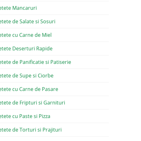
etete Mancaruri
etete de Salate si Sosuri
etete cu Carne de Miel
etete Deserturi Rapide
etete de Panificatie si Patiserie
etete de Supe si Ciorbe
etete cu Carne de Pasare
etete de Fripturi si Garnituri
etete cu Paste si Pizza
tete de Torturi si Prajituri