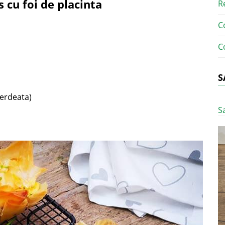
 cu foi de placinta
R
C
C
S
verdeata)
S