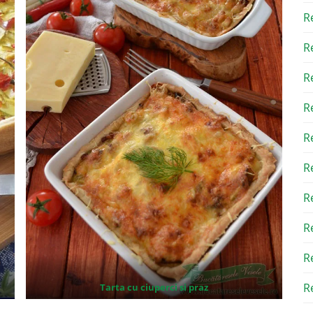
R
R
R
R
R
R
R
R
R
Re
Tarta cu ciuperci si praz