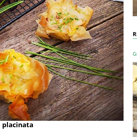
R
G
 placinata