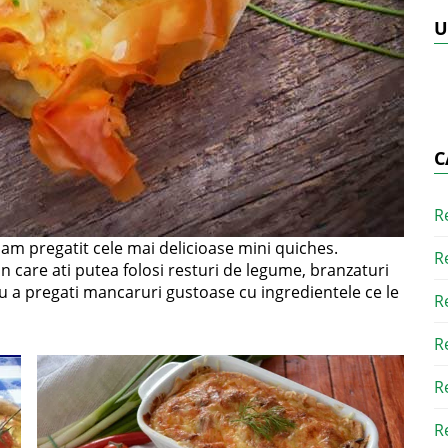
U
C
R
i am pregatit cele mai delicioase mini quiches.
R
in care ati putea folosi resturi de legume, branzaturi
ru a pregati mancaruri gustoase cu ingredientele ce le
R
R
R
R