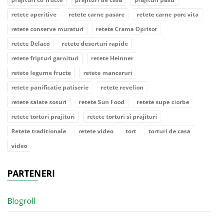
retete aperitive
retete carne pasare
retete carne porc vita
retete conserve muraturi
retete Crama Oprisor
retete Delaco
retete deserturi rapide
retete fripturi garnituri
retete Heinner
retete legume fructe
retete mancaruri
retete panificatie patiserie
retete revelion
retete salate sosuri
retete Sun Food
retete supe ciorbe
retete torturi prajituri
retete torturi si prajituri
Retete traditionale
retete video
tort
torturi de casa
video
PARTENERI
Blogroll