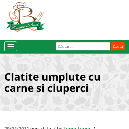
Caută
Toggle
după:
Navigation
Clatite umplute cu
carne si ciuperci
29/04/2011
post date
by
Liana Liana