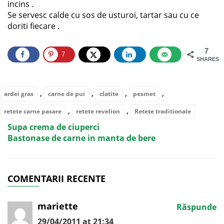
incins .
Se servesc calde cu sos de usturoi, tartar sau cu ce
doriti fiecare .
7
7
SHARES
,
,
,
,
ardei gras
carne de pui
clatite
pesmet
,
,
retete carne pasare
retete revelion
Retete traditionale
Supa crema de ciuperci
Bastonase de carne in manta de bere
COMENTARII RECENTE
mariette
Răspunde
29/04/2011 at 21:34