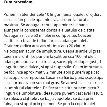
Cum procedam :
Punem in blender cele 10 linguri faina, ouale , drojdia ,
sarea si un pic de apa minerala si dam la turatia
maxima . Se adauga treptat apa minerala pana
ajungem la consistenta dorita a aluatului de clatite.
Adaugam si cele 50 ml ulei in compozitie. Coacem
clatitele in tava de teflon fara sa adaugam ulei .
Obtinem (adica atat am obtinut eu ) 20 clatite.
Ne ocupam acum de umplutura. Ceapa si ardeiul gras il
taiem marunt . Le punem la calit pe cca 100 ml ulei ,
adaugam apoi carnea tocata, sare , piper dupa gust , 1
lingurita boia dulce , si apoi ciupercile. Calim impreuna
pe foc inca aproximativ 2 minute apoi punem apa cat
sa acopere compozitia. Lasam sa fiarba pana scade apa
si se formeaza un sos mai gros. Se amesteca si se trece
la umplutul clatitelor .Pe fiecare clatita punem circa 2
linguri de umplutura , deasupra punem cascaval razuit.
Se ruleaza clatitele , se baga capetele , se dau prin
faina, ou si apoi prin pesmet . Se pun la copt in ulei