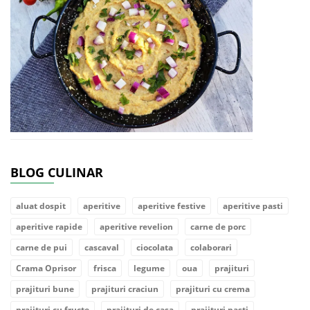
BLOG CULINAR
aluat dospit
aperitive
aperitive festive
aperitive pasti
aperitive rapide
aperitive revelion
carne de porc
carne de pui
cascaval
ciocolata
colaborari
Crama Oprisor
frisca
legume
oua
prajituri
prajituri bune
prajituri craciun
prajituri cu crema
prajituri cu fructe
prajituri de casa
prajituri pasti