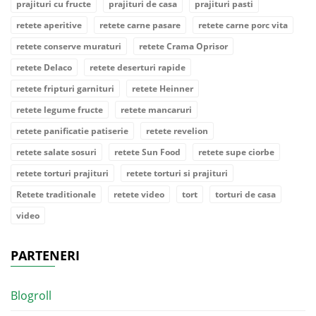
prajituri cu fructe
prajituri de casa
prajituri pasti
retete aperitive
retete carne pasare
retete carne porc vita
retete conserve muraturi
retete Crama Oprisor
retete Delaco
retete deserturi rapide
retete fripturi garnituri
retete Heinner
retete legume fructe
retete mancaruri
retete panificatie patiserie
retete revelion
retete salate sosuri
retete Sun Food
retete supe ciorbe
retete torturi prajituri
retete torturi si prajituri
Retete traditionale
retete video
tort
torturi de casa
video
PARTENERI
Blogroll