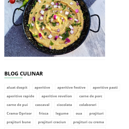
BLOG CULINAR
aluat dospit
aperitive
aperitive festive
aperitive pasti
aperitive rapide
aperitive revelion
carne de porc
carne de pui
cascaval
ciocolata
colaborari
Crama Oprisor
frisca
legume
oua
prajituri
prajituri bune
prajituri craciun
prajituri cu crema