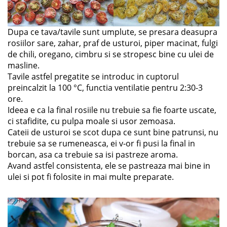
Dupa ce tava/tavile sunt umplute, se presara deasupra
rosiilor sare, zahar, praf de usturoi, piper macinat, fulgi
de chili, oregano, cimbru si se stropesc bine cu ulei de
masline.
Tavile astfel pregatite se introduc in cuptorul
preincalzit la 100 °C, functia ventilatie pentru 2:30-3
ore.
Ideea e ca la final rosiile nu trebuie sa fie foarte uscate,
ci stafidite, cu pulpa moale si usor zemoasa.
Cateii de usturoi se scot dupa ce sunt bine patrunsi, nu
trebuie sa se rumeneasca, ei v-or fi pusi la final in
borcan, asa ca trebuie sa isi pastreze aroma.
Avand astfel consistenta, ele se pastreaza mai bine in
ulei si pot fi folosite in mai multe preparate.