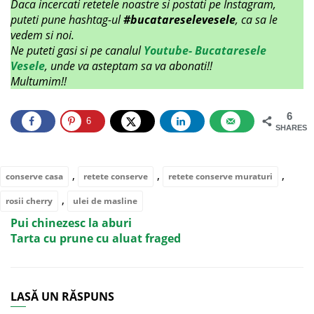
Daca incercati retetele noastre si postati pe Instagram,
puteti pune hashtag-ul
#bucatareselevesele
, ca sa le
vedem si noi.
Ne puteti gasi si pe canalul
Youtube- Bucataresele
Vesele
, unde va asteptam sa va abonati!!
Multumim!!
6
6
SHARES
,
,
,
conserve casa
retete conserve
retete conserve muraturi
,
rosii cherry
ulei de masline
Pui chinezesc la aburi
Tarta cu prune cu aluat fraged
LASĂ UN RĂSPUNS