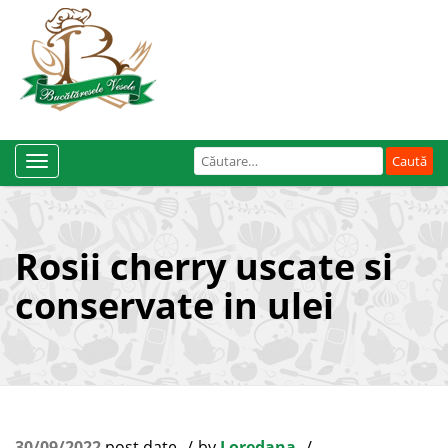
Caută
Toggle
după:
Navigation
Rosii cherry uscate si
conservate in ulei
30/09/2022
post date
by
Loredana