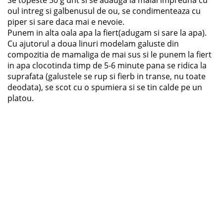
Se topeste 50 g unt si se adauga la malai impreuna cu
oul intreg si galbenusul de ou, se condimenteaza cu
piper si sare daca mai e nevoie.
Punem in alta oala apa la fiert(adugam si sare la apa).
Cu ajutorul a doua linuri modelam galuste din
compozitia de mamaliga de mai sus si le punem la fiert
in apa clocotinda timp de 5-6 minute pana se ridica la
suprafata (galustele se rup si fierb in transe, nu toate
deodata), se scot cu o spumiera si se tin calde pe un
platou.