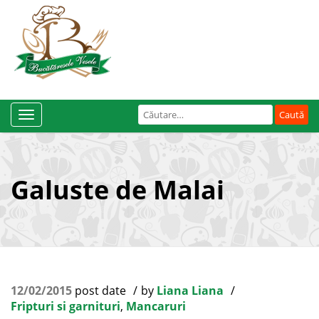
Caută
Toggle
după:
Navigation
Galuste de Malai
12/02/2015
post date
by
Liana Liana
Fripturi si garnituri
,
Mancaruri