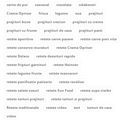
carne de pui
cascaval
ciocolata
colaborari
Crama Oprisor
frisca
legume
oua
prajituri
prajituri bune
prajituri craciun
prajituri cu crema
prajituri cu fructe
prajituri de casa
prajituri pasti
retete aperitive
retete carne pasare
retete carne porc vita
retete conserve muraturi
retete Crama Oprisor
retete Delaco
retete deserturi rapide
retete fripturi garnituri
retete Heinner
retete legume fructe
retete mancaruri
retete panificatie patiserie
retete revelion
retete salate sosuri
retete Sun Food
retete supe ciorbe
retete torturi prajituri
retete torturi si prajituri
Retete traditionale
retete video
tort
torturi de casa
video