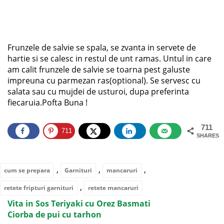
Frunzele de salvie se spala, se zvanta in servete de
hartie si se calesc in restul de unt ramas. Untul in care
am calit frunzele de salvie se toarna pest galuste
impreuna cu parmezan ras(optional). Se servesc cu
salata sau cu mujdei de usturoi, dupa preferinta
fiecaruia.Pofta Buna !
711
711
SHARES
,
,
,
cum se prepara
Garnituri
mancaruri
,
retete fripturi garnituri
retete mancaruri
Vita in Sos Teriyaki cu Orez Basmati
Ciorba de pui cu tarhon