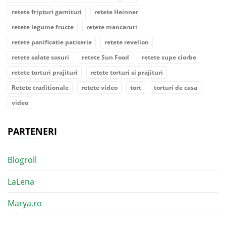
retete fripturi garnituri
retete Heinner
retete legume fructe
retete mancaruri
retete panificatie patiserie
retete revelion
retete salate sosuri
retete Sun Food
retete supe ciorbe
retete torturi prajituri
retete torturi si prajituri
Retete traditionale
retete video
tort
torturi de casa
video
PARTENERI
Blogroll
LaLena
Marya.ro