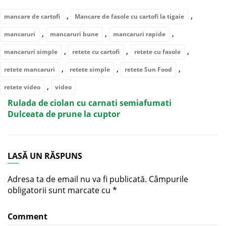
,
,
mancare de cartofi
Mancare de fasole cu cartofi la tigaie
,
,
,
mancaruri
mancaruri bune
mancaruri rapide
,
,
,
mancaruri simple
retete cu cartofi
retete cu fasole
,
,
,
retete mancaruri
retete simple
retete Sun Food
,
retete video
video
Rulada de ciolan cu carnati semiafumati
Dulceata de prune la cuptor
LASĂ UN RĂSPUNS
Adresa ta de email nu va fi publicată.
Câmpurile
obligatorii sunt marcate cu
*
Comment