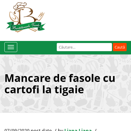
Caută
Toggle
după:
Navigation
Mancare de fasole cu
cartofi la tigaie
07/09/2020
post date
by
Liana Liana