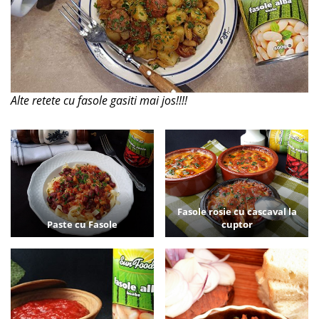
Alte retete cu fasole gasiti mai jos!!!!
Fasole rosie cu cascaval la
Paste cu Fasole
cuptor