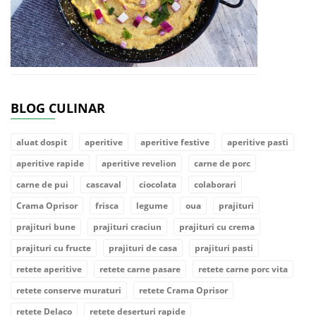
BLOG CULINAR
aluat dospit
aperitive
aperitive festive
aperitive pasti
aperitive rapide
aperitive revelion
carne de porc
carne de pui
cascaval
ciocolata
colaborari
Crama Oprisor
frisca
legume
oua
prajituri
prajituri bune
prajituri craciun
prajituri cu crema
prajituri cu fructe
prajituri de casa
prajituri pasti
retete aperitive
retete carne pasare
retete carne porc vita
retete conserve muraturi
retete Crama Oprisor
retete Delaco
retete deserturi rapide