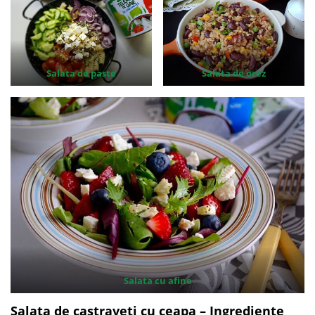
Salata de paste
Salata de orez
Salata cu afine
Salata de castraveti cu ceapa – Ingrediente