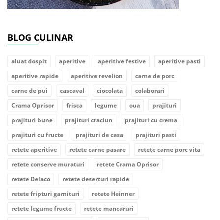
BLOG CULINAR
aluat dospit
aperitive
aperitive festive
aperitive pasti
aperitive rapide
aperitive revelion
carne de porc
carne de pui
cascaval
ciocolata
colaborari
Crama Oprisor
frisca
legume
oua
prajituri
prajituri bune
prajituri craciun
prajituri cu crema
prajituri cu fructe
prajituri de casa
prajituri pasti
retete aperitive
retete carne pasare
retete carne porc vita
retete conserve muraturi
retete Crama Oprisor
retete Delaco
retete deserturi rapide
retete fripturi garnituri
retete Heinner
retete legume fructe
retete mancaruri