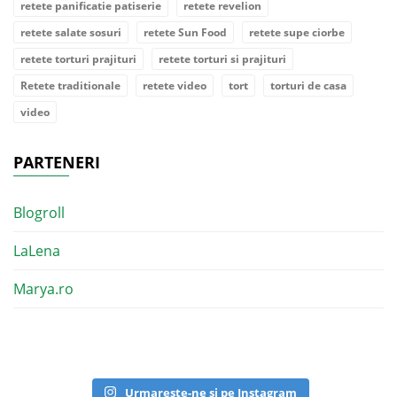
retete panificatie patiserie
retete revelion
retete salate sosuri
retete Sun Food
retete supe ciorbe
retete torturi prajituri
retete torturi si prajituri
Retete traditionale
retete video
tort
torturi de casa
video
PARTENERI
Blogroll
LaLena
Marya.ro
Urmareste-ne si pe Instagram