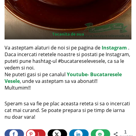
Tocanita de oua
Va asteptam alaturi de noi si pe pagina de
Instagram
.
Daca incercati retetele noastre si postati pe Instagram,
puteti pune hashtag-ul #bucatareselevesele, ca sa le
vedem si noi.
Ne puteti gasi si pe canalul
Youtube- Bucataresele
Vesele
, unde va asteptam sa va abonati!!
Multumim!!
Speram sa va fie pe plac aceasta reteta si sa o incercati
cat mai curand. Se poate prepara si pe timp de iarna
nu doar vara!
1
1