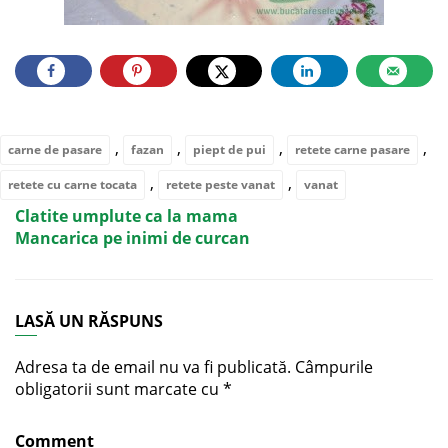
,
,
,
,
carne de pasare
fazan
piept de pui
retete carne pasare
,
,
retete cu carne tocata
retete peste vanat
vanat
Clatite umplute ca la mama
Mancarica pe inimi de curcan
LASĂ UN RĂSPUNS
Adresa ta de email nu va fi publicată.
Câmpurile
obligatorii sunt marcate cu
*
Comment