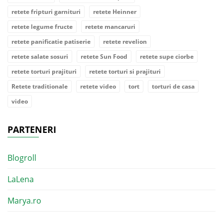
retete fripturi garnituri
retete Heinner
retete legume fructe
retete mancaruri
retete panificatie patiserie
retete revelion
retete salate sosuri
retete Sun Food
retete supe ciorbe
retete torturi prajituri
retete torturi si prajituri
Retete traditionale
retete video
tort
torturi de casa
video
PARTENERI
Blogroll
LaLena
Marya.ro