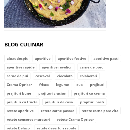
BLOG CULINAR
aluat dospit
aperitive
aperitive festive
aperitive pasti
aperitive rapide
aperitive revelion
carne de porc
carne de pui
cascaval
ciocolata
colaborari
Crama Oprisor
frisca
legume
oua
prajituri
prajituri bune
prajituri craciun
prajituri cu crema
prajituri cu fructe
prajituri de casa
prajituri pasti
retete aperitive
retete carne pasare
retete carne porc vita
retete conserve muraturi
retete Crama Oprisor
retete Delaco
retete deserturi rapide