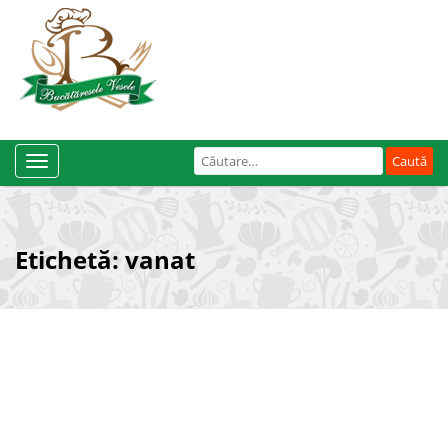
Caută
Toggle
după:
Navigation
Etichetă:
vanat