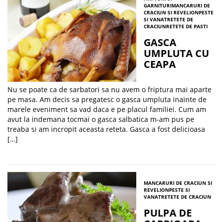
GARNITURI
MANCARURI DE
CRACIUN SI REVELION
PESTE
SI VANAT
RETETE DE
CRACIUN
RETETE DE PASTI
GASCA
UMPLUTA CU
CEAPA
Nu se poate ca de sarbatori sa nu avem o friptura mai aparte
pe masa. Am decis sa pregatesc o gasca umpluta inainte de
marele eveniment sa vad daca e pe placul familiei. Cum am
avut la indemana tocmai o gasca salbatica m-am pus pe
treaba si am incropit aceasta reteta. Gasca a fost delicioasa
[…]
MANCARURI DE CRACIUN SI
REVELION
PESTE SI
VANAT
RETETE DE CRACIUN
PULPA DE