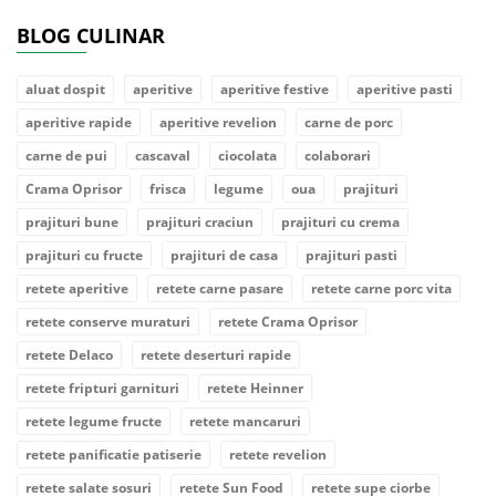
BLOG CULINAR
aluat dospit
aperitive
aperitive festive
aperitive pasti
aperitive rapide
aperitive revelion
carne de porc
carne de pui
cascaval
ciocolata
colaborari
Crama Oprisor
frisca
legume
oua
prajituri
prajituri bune
prajituri craciun
prajituri cu crema
prajituri cu fructe
prajituri de casa
prajituri pasti
retete aperitive
retete carne pasare
retete carne porc vita
retete conserve muraturi
retete Crama Oprisor
retete Delaco
retete deserturi rapide
retete fripturi garnituri
retete Heinner
retete legume fructe
retete mancaruri
retete panificatie patiserie
retete revelion
retete salate sosuri
retete Sun Food
retete supe ciorbe