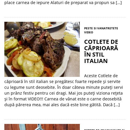
place carnea de iepure Alaturi de preparat va propun sa […]
PESTE SI VANAT
RETETE
VIDEO
COTLETE DE
CĂPRIOARĂ
ÎN STIL
ITALIAN
Aceste Cotlete de
căprioară în stil italian se pregătesc foarte repede și servite
cu legume sunt deosebite. În doar câteva minute puteți servi
un prânz festiv pentru cei dragi. Mai jos puteți viziona rețeta
și în format VIDEO!!! Carnea de vânat este o carne deosebită
după părerea mea, mai ales dacă este bine gătită. Dacă […]