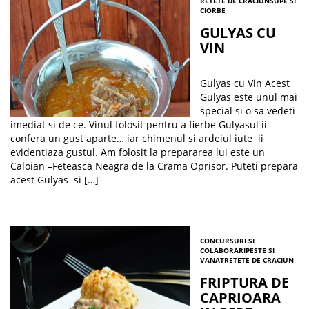
RETETE DE CRACIUN
SUPE SI
CIORBE
GULYAS CU
VIN
Gulyas cu Vin Acest
Gulyas este unul mai
special si o sa vedeti
imediat si de ce. Vinul folosit pentru a fierbe Gulyasul ii
confera un gust aparte… iar chimenul si ardeiul iute ii
evidentiaza gustul. Am folosit la prepararea lui este un
Caloian –Feteasca Neagra de la Crama Oprisor. Puteti prepara
acest Gulyas si […]
CONCURSURI SI
COLABORARI
PESTE SI
VANAT
RETETE DE CRACIUN
FRIPTURA DE
CAPRIOARA