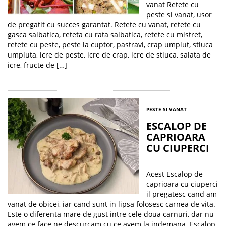
vanat Retete cu
peste si vanat, usor
de pregatit cu succes garantat. Retete cu vanat, retete cu
gasca salbatica, reteta cu rata salbatica, retete cu mistret,
retete cu peste, peste la cuptor, pastravi, crap umplut, stiuca
umpluta, icre de peste, icre de crap, icre de stiuca, salata de
icre, fructe de […]
PESTE SI VANAT
ESCALOP DE
CAPRIOARA
CU CIUPERCI
Acest Escalop de
caprioara cu ciuperci
il pregatesc cand am
vanat de obicei, iar cand sunt in lipsa folosesc carnea de vita.
Este o diferenta mare de gust intre cele doua carnuri, dar nu
avem ce face ne descurcam cu ce avem la indemana. Escalop