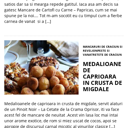
satios dar sa si mearga repede gatitul. Iaca asa am decis sa
gatesc Mancare de Cartofi cu Carne – Papricas, cum se mai
spune pe la noi…. Tot m-am socotit eu cu timpul cum a fierbe
carnea de vanat si a […]
MANCARURI DE CRACIUN SI
REVELION
PESTE SI
VANAT
RETETE DE CRACIUN
MEDALIOANE
DE
CAPRIOARA
IN CRUSTA DE
MIGDALE
Medalioanele de caprioara in crusta de migdale, servit alaturi
de un Pinoit Noir – La Cetate de la Crama Oprisor, iti va face
acest fel de mancare de neuitat .Acest vin lasa loc mai intai
unor arome exotice, de rom si miez uscat de cocos, apoi se
apropie de discursul carnal micotic al vinurilor clasice […]