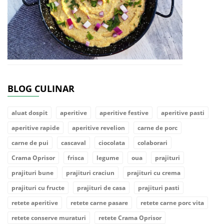
BLOG CULINAR
aluat dospit
aperitive
aperitive festive
aperitive pasti
aperitive rapide
aperitive revelion
carne de porc
carne de pui
cascaval
ciocolata
colaborari
Crama Oprisor
frisca
legume
oua
prajituri
prajituri bune
prajituri craciun
prajituri cu crema
prajituri cu fructe
prajituri de casa
prajituri pasti
retete aperitive
retete carne pasare
retete carne porc vita
retete conserve muraturi
retete Crama Oprisor