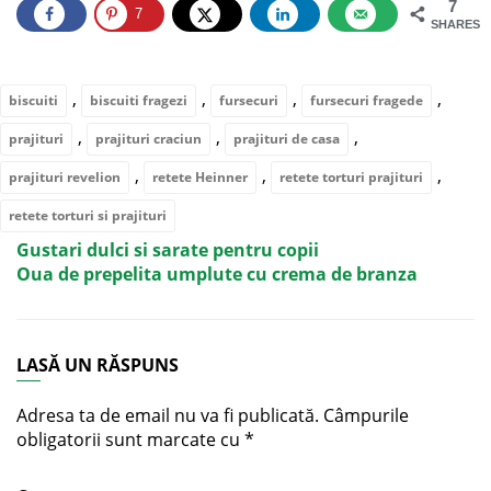
7
7
SHARES
,
,
,
,
biscuiti
biscuiti fragezi
fursecuri
fursecuri fragede
,
,
,
prajituri
prajituri craciun
prajituri de casa
,
,
,
prajituri revelion
retete Heinner
retete torturi prajituri
retete torturi si prajituri
Gustari dulci si sarate pentru copii
Oua de prepelita umplute cu crema de branza
LASĂ UN RĂSPUNS
Adresa ta de email nu va fi publicată.
Câmpurile
obligatorii sunt marcate cu
*