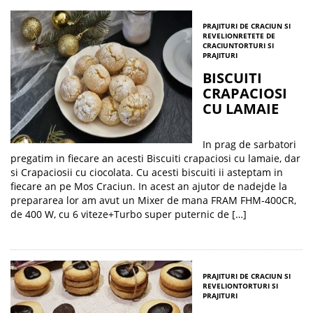
PRAJITURI DE CRACIUN SI
REVELION
RETETE DE
CRACIUN
TORTURI SI
PRAJITURI
BISCUITI
CRAPACIOSI
CU LAMAIE
In prag de sarbatori
pregatim in fiecare an acesti Biscuiti crapaciosi cu lamaie, dar
si Crapaciosii cu ciocolata. Cu acesti biscuiti ii asteptam in
fiecare an pe Mos Craciun. In acest an ajutor de nadejde la
prepararea lor am avut un Mixer de mana FRAM FHM-400CR,
de 400 W, cu 6 viteze+Turbo super puternic de […]
PRAJITURI DE CRACIUN SI
REVELION
TORTURI SI
PRAJITURI