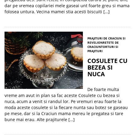
dar pe vremea copilariei mele gaseai unt foarte greu si mama
folosea untura. Vecina mamei stia acesti biscuiti […]
PRAJITURI DE CRACIUN SI
REVELION
RETETE DE
CRACIUN
TORTURI SI
PRAJITURI
COSULETE CU
BEZEA SI
NUCA
De foarte multa
vreme am avut in plan sa fac aceste Cosulete cu bezea si
nuca, acum a venit si randul lor. Pe vremuri erau foarte la
moda aceste cosulete si la fiecare nunta sau botez se gaseau
pe mese, dar si la Craciun mama mereu le pregatea si tare
bune mai erau. Alte prajiturele […]