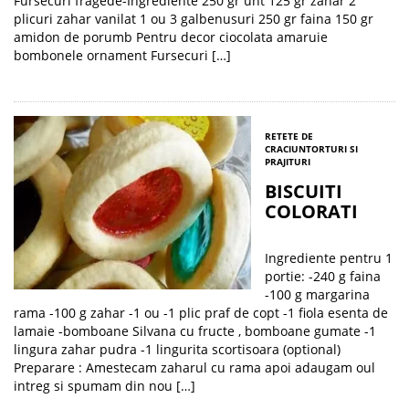
Fursecuri fragede-Ingrediente 250 gr unt 125 gr zahar 2
plicuri zahar vanilat 1 ou 3 galbenusuri 250 gr faina 150 gr
amidon de porumb Pentru decor ciocolata amaruie
bombonele ornament Fursecuri […]
RETETE DE
CRACIUN
TORTURI SI
PRAJITURI
BISCUITI
COLORATI
Ingrediente pentru 1
portie: -240 g faina
-100 g margarina
rama -100 g zahar -1 ou -1 plic praf de copt -1 fiola esenta de
lamaie -bomboane Silvana cu fructe , bomboane gumate -1
lingura zahar pudra -1 lingurita scortisoara (optional)
Preparare : Amestecam zaharul cu rama apoi adaugam oul
intreg si spumam din nou […]