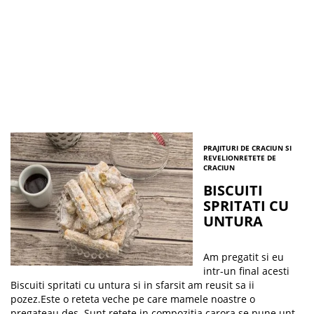
PRAJITURI DE CRACIUN SI
REVELION
RETETE DE
CRACIUN
BISCUITI
SPRITATI CU
UNTURA
Am pregatit si eu
intr-un final acesti
Biscuiti spritati cu untura si in sfarsit am reusit sa ii
pozez.Este o reteta veche pe care mamele noastre o
pregateau des. Sunt retete in compozitia carora se pune unt,