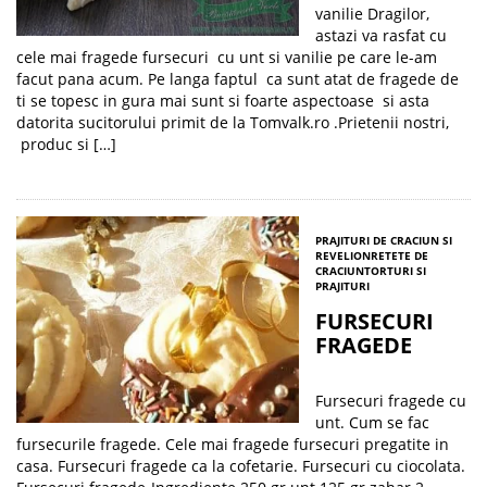
vanilie Dragilor,
astazi va rasfat cu
cele mai fragede fursecuri cu unt si vanilie pe care le-am
facut pana acum. Pe langa faptul ca sunt atat de fragede de
ti se topesc in gura mai sunt si foarte aspectoase si asta
datorita sucitorului primit de la Tomvalk.ro .Prietenii nostri,
produc si […]
PRAJITURI DE CRACIUN SI
REVELION
RETETE DE
CRACIUN
TORTURI SI
PRAJITURI
FURSECURI
FRAGEDE
Fursecuri fragede cu
unt. Cum se fac
fursecurile fragede. Cele mai fragede fursecuri pregatite in
casa. Fursecuri fragede ca la cofetarie. Fursecuri cu ciocolata.