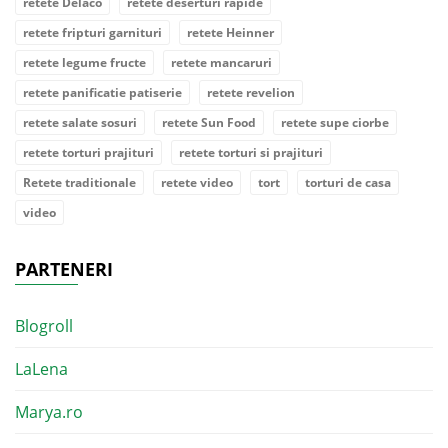
retete Delaco
retete deserturi rapide
retete fripturi garnituri
retete Heinner
retete legume fructe
retete mancaruri
retete panificatie patiserie
retete revelion
retete salate sosuri
retete Sun Food
retete supe ciorbe
retete torturi prajituri
retete torturi si prajituri
Retete traditionale
retete video
tort
torturi de casa
video
PARTENERI
Blogroll
LaLena
Marya.ro