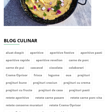
BLOG CULINAR
aluat dospit
aperitive
aperitive festive
aperitive pasti
aperitive rapide
aperitive revelion
carne de porc
carne de pui
cascaval
ciocolata
colaborari
Crama Oprisor
frisca
legume
oua
prajituri
prajituri bune
prajituri craciun
prajituri cu crema
prajituri cu fructe
prajituri de casa
prajituri pasti
retete aperitive
retete carne pasare
retete carne porc vita
retete conserve muraturi
retete Crama Oprisor