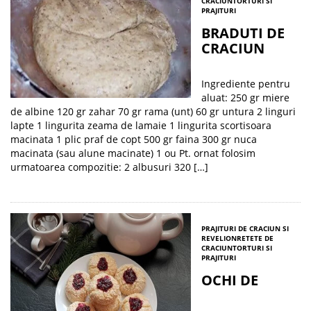
CRACIUN
TORTURI SI
PRAJITURI
BRADUTI DE
CRACIUN
Ingrediente pentru
aluat: 250 gr miere
de albine 120 gr zahar 70 gr rama (unt) 60 gr untura 2 linguri
lapte 1 lingurita zeama de lamaie 1 lingurita scortisoara
macinata 1 plic praf de copt 500 gr faina 300 gr nuca
macinata (sau alune macinate) 1 ou Pt. ornat folosim
urmatoarea compozitie: 2 albusuri 320 […]
PRAJITURI DE CRACIUN SI
REVELION
RETETE DE
CRACIUN
TORTURI SI
PRAJITURI
OCHI DE