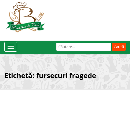
Caută
Toggle
după:
Navigation
Etichetă:
fursecuri fragede