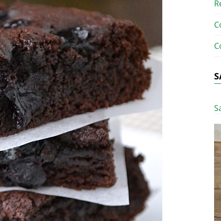
R
C
C
S
S