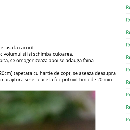
R
R
R
R
e lasa la racorit
c volumul si isi schimba culoarea.
R
opita, se omogenizeaza apoi se adauga faina
R
/20cm) tapetata cu hartie de copt, se aseaza deasupra
in prajitura si se coace la foc potrivit timp de 20 min.
R
R
R
Re