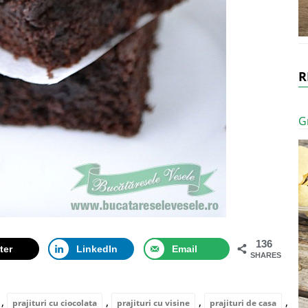
R
G
136
ter
LinkedIn
Email
SHARES
,
,
,
,
prajituri cu ciocolata
prajituri cu visine
prajituri de casa