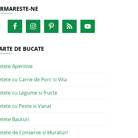
RMARESTE-NE
ARTE DE BUCATE
etete Aperitive
etete cu Carne de Porc si Vita
etete cu Legume si fructe
etete cu Peste si Vanat
etete Bauturi
etete de Conserve si Muraturi