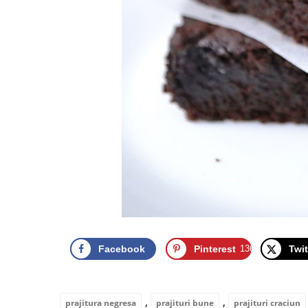
Facebook
Pinterest
136
Twit
,
,
prajitura negresa
prajituri bune
prajituri craciun