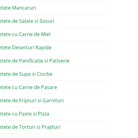
etete Mancaruri
etete de Salate si Sosuri
etete cu Carne de Miel
etete Deserturi Rapide
etete de Panificatie si Patiserie
etete de Supe si Ciorbe
etete cu Carne de Pasare
etete de Fripturi si Garnituri
etete cu Paste si Pizza
tete de Torturi si Prajituri