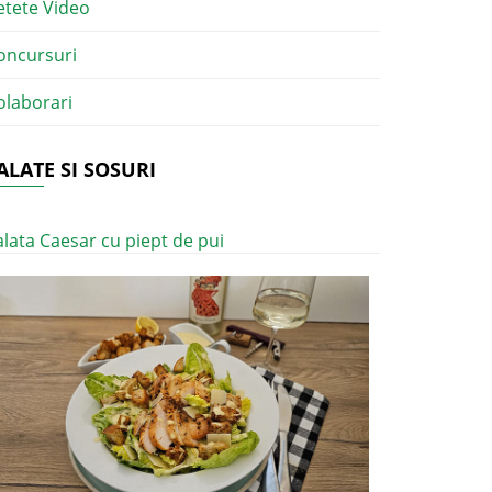
etete Video
oncursuri
olaborari
ALATE SI SOSURI
alata Caesar cu piept de pui