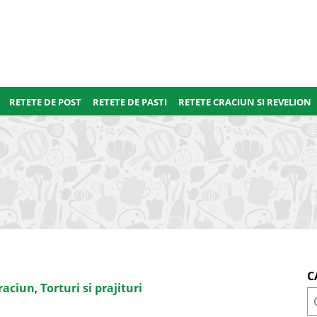
RETETE DE POST
RETETE DE PASTI
RETETE CRACIUN SI REVELION
C
raciun
,
Torturi si prajituri