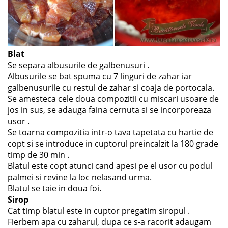
Blat
Se separa albusurile de galbenusuri .
Albusurile se bat spuma cu 7 linguri de zahar iar
galbenusurile cu restul de zahar si coaja de portocala.
Se amesteca cele doua compozitii cu miscari usoare de
jos in sus, se adauga faina cernuta si se incorporeaza
usor .
Se toarna compozitia intr-o tava tapetata cu hartie de
copt si se introduce in cuptorul preincalzit la 180 grade
timp de 30 min .
Blatul este copt atunci cand apesi pe el usor cu podul
palmei si revine la loc nelasand urma.
Blatul se taie in doua foi.
Sirop
Cat timp blatul este in cuptor pregatim siropul .
Fierbem apa cu zaharul, dupa ce s-a racorit adaugam