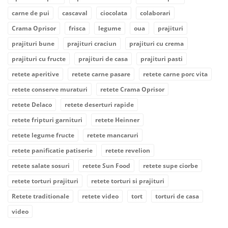
carne de pui
cascaval
ciocolata
colaborari
Crama Oprisor
frisca
legume
oua
prajituri
prajituri bune
prajituri craciun
prajituri cu crema
prajituri cu fructe
prajituri de casa
prajituri pasti
retete aperitive
retete carne pasare
retete carne porc vita
retete conserve muraturi
retete Crama Oprisor
retete Delaco
retete deserturi rapide
retete fripturi garnituri
retete Heinner
retete legume fructe
retete mancaruri
retete panificatie patiserie
retete revelion
retete salate sosuri
retete Sun Food
retete supe ciorbe
retete torturi prajituri
retete torturi si prajituri
Retete traditionale
retete video
tort
torturi de casa
video