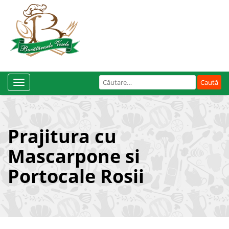
Caută
Toggle
după:
Navigation
Prajitura cu
Mascarpone si
Portocale Rosii