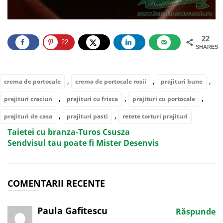
22
22
SHARES
,
,
,
crema de portocale
crema de portocale rosii
prajituri bune
,
,
,
prajituri craciun
prajituri cu frisca
prajituri cu portocale
,
,
prajituri de casa
prajituri pasti
retete torturi prajituri
Taietei cu branza-Turos Csusza
Sendvisul tau poate fi Mister Desenvis
COMENTARII RECENTE
Paula Gafitescu
Răspunde