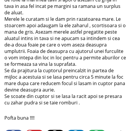
tava in asa fel incat pe margini sa ramana un surplus
de aluat.
Merele le curatam si le dam prin razatoarea mare. Le
stoarcem apoi adaugam la ele zaharul , scortisoara si o
mana de gris. Asezam merele astfel pregatite peste
aluatul intins in tava si ne apucam sa intindem si cea
de-a doua foaie pe care o vom aseza deasupra
umplutrii. Foaia de deasupra cu ajutorul unei furculite
o vom intepa din loc in loc pentru a permite aburilor ce
se formeaza sa vina la suprafata.
Se da prajitura la cuptorul preincalzit in partea de
mijloc a acestuia si se lasa pentru circa 5 minute la foc
mare dupa care reducem focul si lasam in cuptor pana
devine deasupra aurie.
Se scoate din cuptor si se lasa la racit apoi se presara
cu zahar pudra si se taie romburi .
Pofta buna !!!!