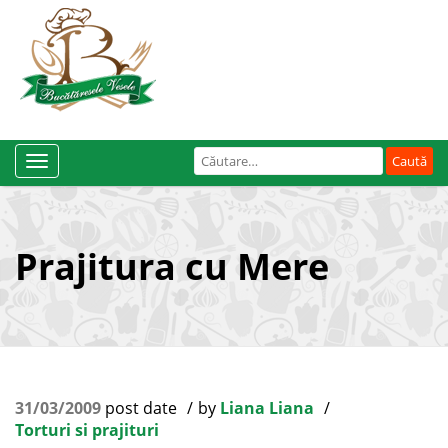
Caută
Toggle
după:
Navigation
Prajitura cu Mere
31/03/2009
post date
by
Liana Liana
Torturi si prajituri