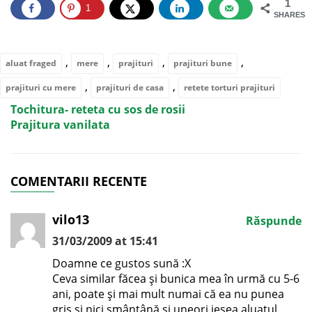
1
1
SHARES
,
,
,
,
aluat fraged
mere
prajituri
prajituri bune
,
,
prajituri cu mere
prajituri de casa
retete torturi prajituri
Tochitura- reteta cu sos de rosii
Prajitura vanilata
COMENTARII RECENTE
vilo13
Răspunde
31/03/2009 at 15:41
Doamne ce gustos sună :X
Ceva similar făcea şi bunica mea în urmă cu 5-6
ani, poate şi mai mult numai că ea nu punea
griş şi nici smântână şi uneori ieşea aluatul