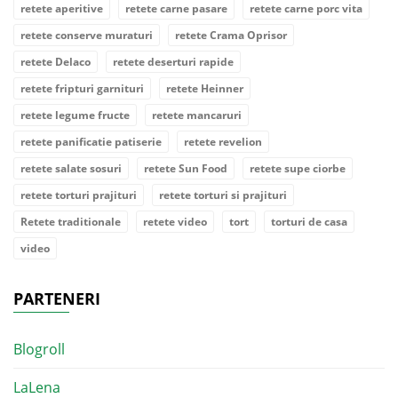
retete aperitive
retete carne pasare
retete carne porc vita
retete conserve muraturi
retete Crama Oprisor
retete Delaco
retete deserturi rapide
retete fripturi garnituri
retete Heinner
retete legume fructe
retete mancaruri
retete panificatie patiserie
retete revelion
retete salate sosuri
retete Sun Food
retete supe ciorbe
retete torturi prajituri
retete torturi si prajituri
Retete traditionale
retete video
tort
torturi de casa
video
PARTENERI
Blogroll
LaLena