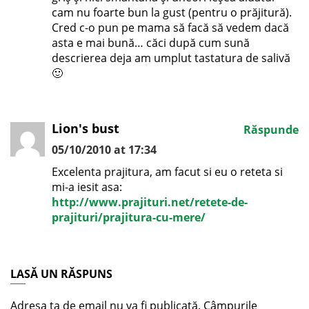
cam nu foarte bun la gust (pentru o prăjitură).
Cred c-o pun pe mama să facă să vedem dacă
asta e mai bună… căci după cum sună
descrierea deja am umplut tastatura de salivă
🙂
Lion's bust
Răspunde
05/10/2010 at 17:34
Excelenta prajitura, am facut si eu o reteta si
mi-a iesit asa:
http://www.prajituri.net/retete-de-
prajituri/prajitura-cu-mere/
LASĂ UN RĂSPUNS
Adresa ta de email nu va fi publicată.
Câmpurile