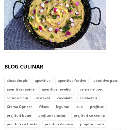
BLOG CULINAR
aluat dospit
aperitive
aperitive festive
aperitive pasti
aperitive rapide
aperitive revelion
carne de porc
carne de pui
cascaval
ciocolata
colaborari
Crama Oprisor
frisca
legume
oua
prajituri
prajituri bune
prajituri craciun
prajituri cu crema
prajituri cu fructe
prajituri de casa
prajituri pasti