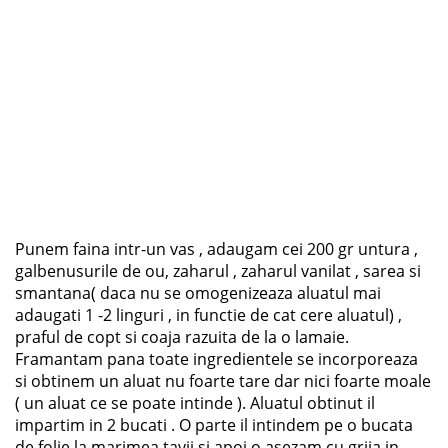
Punem faina intr-un vas , adaugam cei 200 gr untura ,
galbenusurile de ou, zaharul , zaharul vanilat , sarea si
smantana( daca nu se omogenizeaza aluatul mai
adaugati 1 -2 linguri , in functie de cat cere aluatul) ,
praful de copt si coaja razuita de la o lamaie.
Framantam pana toate ingredientele se incorporeaza
si obtinem un aluat nu foarte tare dar nici foarte moale
( un aluat ce se poate intinde ). Aluatul obtinut il
impartim in 2 bucati . O parte il intindem pe o bucata
de folie la marimea tavii si apoi o asezam cu grija in