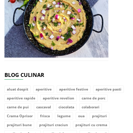
BLOG CULINAR
aluat dospit
aperitive
aperitive festive
aperitive pasti
aperitive rapide
aperitive revelion
carne de porc
carne de pui
cascaval
ciocolata
colaborari
Crama Oprisor
frisca
legume
oua
prajituri
prajituri bune
prajituri craciun
prajituri cu crema