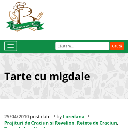
Caută
Toggle
după:
Navigation
Tarte cu migdale
25/04/2010
post date
by
Loredana
Prajituri de Craciun si Revelion
,
Retete de Craciun
,