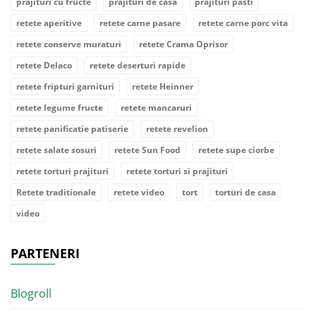
prajituri cu fructe
prajituri de casa
prajituri pasti
retete aperitive
retete carne pasare
retete carne porc vita
retete conserve muraturi
retete Crama Oprisor
retete Delaco
retete deserturi rapide
retete fripturi garnituri
retete Heinner
retete legume fructe
retete mancaruri
retete panificatie patiserie
retete revelion
retete salate sosuri
retete Sun Food
retete supe ciorbe
retete torturi prajituri
retete torturi si prajituri
Retete traditionale
retete video
tort
torturi de casa
video
PARTENERI
Blogroll