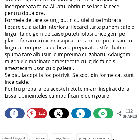
incorporeaza faina.Aluatul obtinut se lasa la rece
pentru doua ore.
Formele de tare se ung putin cu ulei si se imbraca
fiecare cu aluat.In interiorul fiecarei tarte punem cate o
lingurita de gem de caise(puteti folosi orice gem pe
placul fiecaruia) iar deasupra turnam cu spritul sau cu
lingura compozitia de bezea preparata astfel :batem
spuma tare albusurile impreuna cu zaharul.Adaugam
migdalele macinate amestecate cu lg de faina si
amestecam usor cu o paleta .
Se dau la copt la foc potrivit .Se scot din forme cat sunt
inca calde.
Pentru prepararea acestei retete m-am inspirat de la
Lissa …bineinteles cu modificarile de rigoare .
112
112
SHARES
,
,
,
,
aluat fraged
bezea
migdale
prajituri craciun