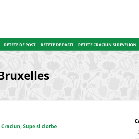
RETETE DE POST
RETETE DE PASTI
RETETE CRACIUN SI REVELION
Bruxelles
C
 Craciun
,
Supe si ciorbe