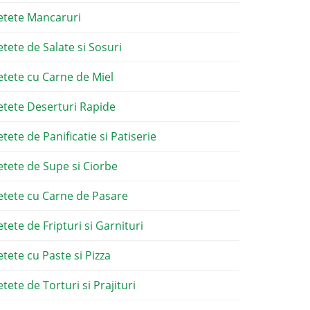
etete Mancaruri
etete de Salate si Sosuri
etete cu Carne de Miel
etete Deserturi Rapide
etete de Panificatie si Patiserie
etete de Supe si Ciorbe
etete cu Carne de Pasare
etete de Fripturi si Garnituri
etete cu Paste si Pizza
tete de Torturi si Prajituri