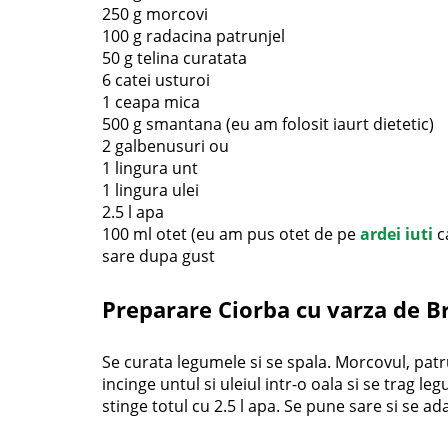
250 g morcovi
100 g radacina patrunjel
50 g telina curatata
6 catei usturoi
1 ceapa mica
500 g smantana (eu am folosit iaurt dietetic)
2 galbenusuri ou
1 lingura unt
1 lingura ulei
2.5 l apa
100 ml otet (eu am pus otet de pe
ardei iuti
ca
sare dupa gust
Preparare Ciorba cu varza de B
Se curata legumele si se spala. Morcovul, patrunj
incinge untul si uleiul intr-o oala si se trag l
stinge totul cu 2.5 l apa. Se pune sare si se a