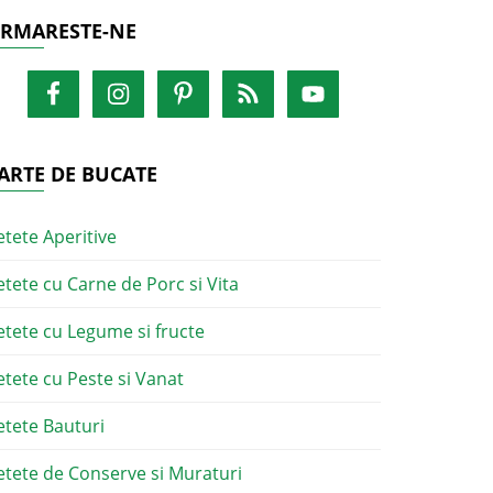
RMARESTE-NE
ARTE DE BUCATE
etete Aperitive
etete cu Carne de Porc si Vita
etete cu Legume si fructe
etete cu Peste si Vanat
etete Bauturi
etete de Conserve si Muraturi