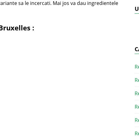
ariante sa le incercati. Mai jos va dau ingredientele
U
Bruxelles
:
C
R
R
R
R
R
R