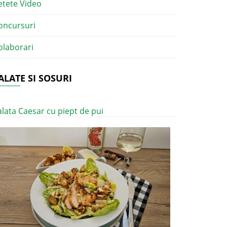
etete Video
oncursuri
olaborari
ALATE SI SOSURI
alata Caesar cu piept de pui