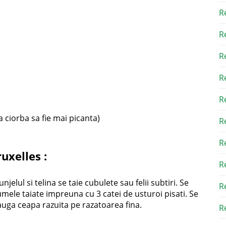
R
R
R
R
R
 ciorba sa fie mai picanta)
R
R
ruxelles
:
R
elul si telina se taie cubulete sau felii subtiri. Se
R
egumele taiate impreuna cu 3 catei de usturoi pisati. Se
dauga ceapa razuita pe razatoarea fina.
Re