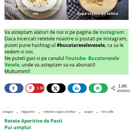
Supa crema de cartofi cu
vin
Supa crema de telina
Va asteptam alaturi de noi si pe pagina de
Instagram
.
Daca incercati retetele noastre si postati pe Instagram,
puteti pune hashtag-ul
#bucatareselevesele
, ca sa le
vedem si noi.
Ne puteti gasi si pe canalul
Youtube- Bucataresele
Vesele
, unde va asteptam sa va abonati!!
Multumim!!
1.6K
1.6K
SHARES
,
,
,
,
ceapa
legume
retete supe ciorbe
supe
vin alb
Retete Aperitive de Pasti
Pui umplut