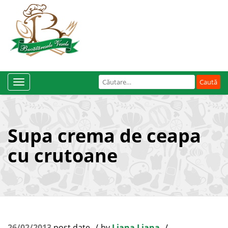
Caută
Toggle
după:
Navigation
Supa crema de ceapa
cu crutoane
26/02/2013
post date
by
Liana Liana