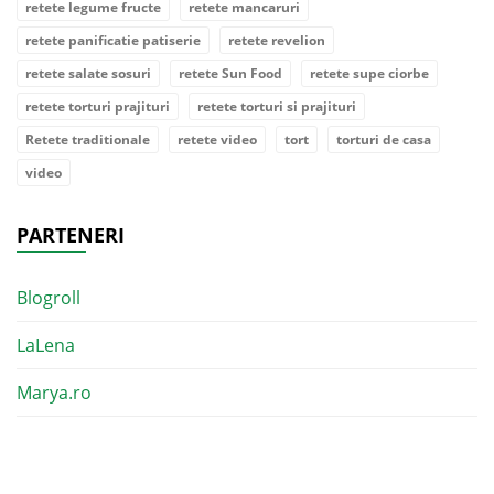
retete legume fructe
retete mancaruri
retete panificatie patiserie
retete revelion
retete salate sosuri
retete Sun Food
retete supe ciorbe
retete torturi prajituri
retete torturi si prajituri
Retete traditionale
retete video
tort
torturi de casa
video
PARTENERI
Blogroll
LaLena
Marya.ro