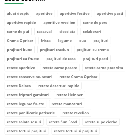
aluat dospit
aperitive
aperitive festive
aperitive pasti
aperitive rapide
aperitive revelion
carne de porc
carne de pui
cascaval
ciocolata
colaborari
Crama Oprisor
frisca
legume
oua
prajituri
prajituri bune
prajituri craciun
prajituri cu crema
prajituri cu fructe
prajituri de casa
prajituri pasti
retete aperitive
retete carne pasare
retete carne porc vita
retete conserve muraturi
retete Crama Oprisor
retete Delaco
retete deserturi rapide
retete fripturi garnituri
retete Heinner
retete legume fructe
retete mancaruri
retete panificatie patiserie
retete revelion
retete salate sosuri
retete Sun Food
retete supe ciorbe
retete torturi prajituri
retete torturi si prajituri