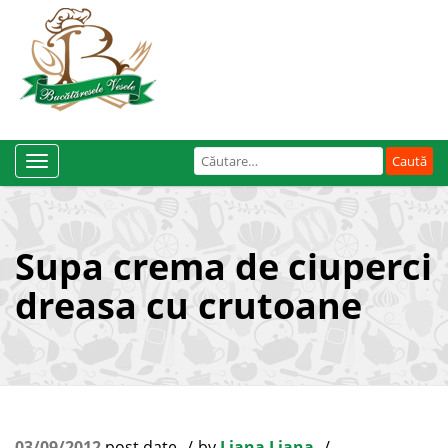
Caută
Toggle
după:
Navigation
Supa crema de ciuperci
dreasa cu crutoane
03/09/2012
post date
by
Liana Liana