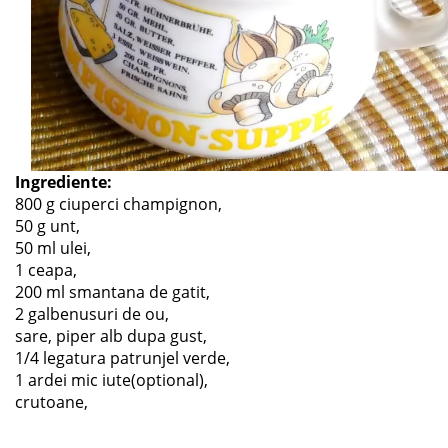
Ingrediente:
800 g ciuperci champignon,
50 g unt,
50 ml ulei,
1 ceapa,
200 ml smantana de gatit,
2 galbenusuri de ou,
sare, piper alb dupa gust,
1/4 legatura patrunjel verde,
1 ardei mic iute(optional),
crutoane,