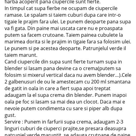
fiarba acoperit pana ciupercile sunt fierte.
In timpul cat supa fierbe ne ocupam de ciupercile
ramase. Le spalam si taiem cuburi dupa care intr-o
tigaie le prajim fara ulei. Le punem deoparte pana supa
va fi gata. Din paine mai uscata care nu e proaspata
putem sa facem crutoane. Taiem painea cubulete la
marimea dorita si le prajim in tigaie fara sa folosim ulei.
Le punem si pe acestea deoparte. Patrunjelul verde il
taiem marunt.
Cand ciupercile din supa sunt fierte turnam supa in
blender si lasam pana devine ca o crema(putem sa
folosim si mixerul vertical daca nu avem blender…).Cele
2 galbenusuri de ou le amestecam cu 200 ml smantana
de gatit in oala in care a fiert supa apoi treptat
adaugam la el supa crema din blender. Punem inapoi
oala pe foc si lasam sa mai dea un clocot. Daca mai e
nevoie putem condimenta cu sare si piper alb dupa
gust.
Servire : Punem in farfurii supa crema, adaugam 2-3
linguri cuburi de ciuperci prajite,se presara deasupra
patrunjel verde maruntit, se adauga crutoane de paine