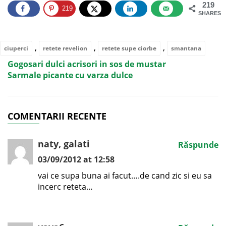
219
219
SHARES
,
,
,
ciuperci
retete revelion
retete supe ciorbe
smantana
Gogosari dulci acrisori in sos de mustar
Sarmale picante cu varza dulce
COMENTARII RECENTE
naty, galati
Răspunde
03/09/2012 at 12:58
vai ce supa buna ai facut….de cand zic si eu sa
incerc reteta…