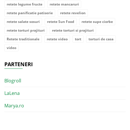
retete legume fructe
retete mancaruri
retete panificatie patiserie
retete revelion
retete salate sosuri
retete Sun Food
retete supe ciorbe
retete torturi prajituri
retete torturi si prajituri
Retete traditionale
retete video
tort
torturi de casa
video
PARTENERI
Blogroll
LaLena
Marya.ro