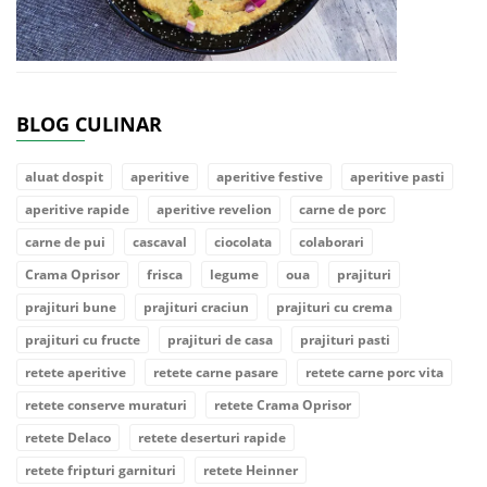
BLOG CULINAR
aluat dospit
aperitive
aperitive festive
aperitive pasti
aperitive rapide
aperitive revelion
carne de porc
carne de pui
cascaval
ciocolata
colaborari
Crama Oprisor
frisca
legume
oua
prajituri
prajituri bune
prajituri craciun
prajituri cu crema
prajituri cu fructe
prajituri de casa
prajituri pasti
retete aperitive
retete carne pasare
retete carne porc vita
retete conserve muraturi
retete Crama Oprisor
retete Delaco
retete deserturi rapide
retete fripturi garnituri
retete Heinner