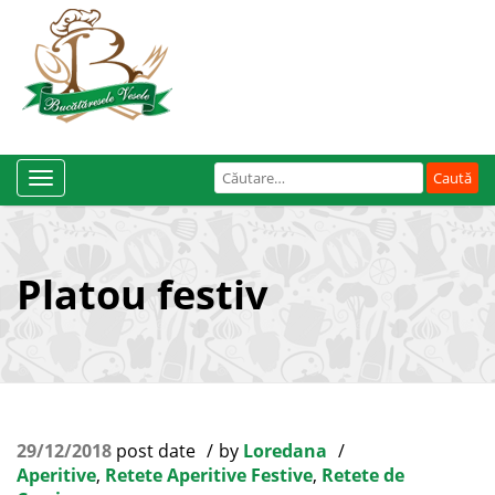
Caută
Toggle
după:
Navigation
Platou festiv
29/12/2018
post date
by
Loredana
Aperitive
,
Retete Aperitive Festive
,
Retete de