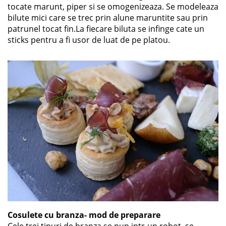
tocate marunt, piper si se omogenizeaza. Se modeleaza
bilute mici care se trec prin alune maruntite sau prin
patrunel tocat fin.La fiecare biluta se infinge cate un
sticks pentru a fi usor de luat de pe platou.
Cosulete cu branza- mod de preparare
Cele trei tipuri de branza se pun intr-un robot, se