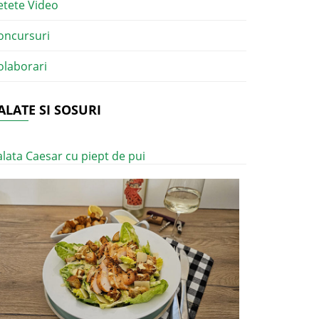
etete Video
oncursuri
olaborari
ALATE SI SOSURI
alata Caesar cu piept de pui