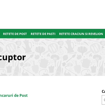
RETETE DE POST
RETETE DE PASTI
RETETE CRACIUN SI REVELION
 cuptor
C
ncaruri de Post