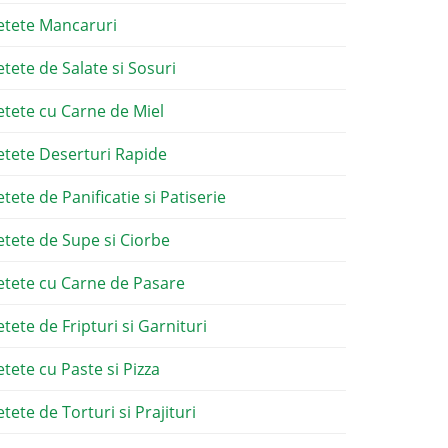
etete Mancaruri
etete de Salate si Sosuri
etete cu Carne de Miel
etete Deserturi Rapide
etete de Panificatie si Patiserie
etete de Supe si Ciorbe
etete cu Carne de Pasare
etete de Fripturi si Garnituri
etete cu Paste si Pizza
tete de Torturi si Prajituri