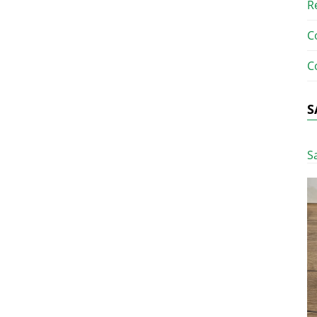
R
C
C
S
S