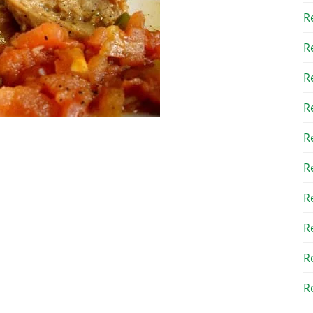
R
R
R
R
R
R
R
R
R
Re