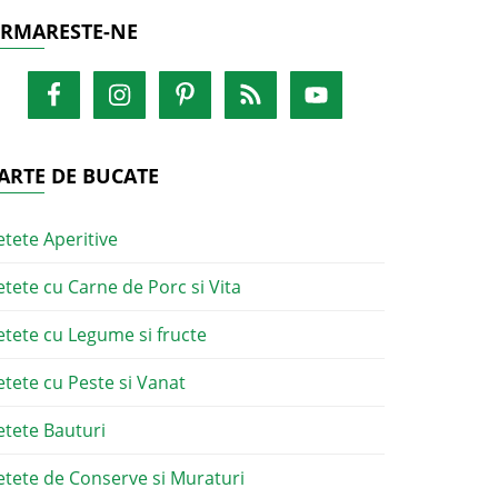
RMARESTE-NE
ARTE DE BUCATE
etete Aperitive
etete cu Carne de Porc si Vita
etete cu Legume si fructe
etete cu Peste si Vanat
etete Bauturi
etete de Conserve si Muraturi