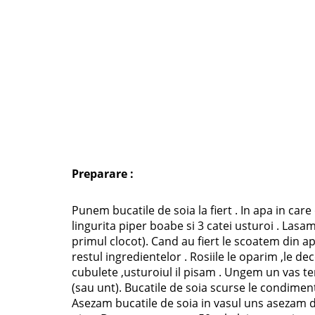
Preparare :
Punem bucatile de soia la fiert . In apa in care
lingurita piper boabe si 3 catei usturoi . Lasa
primul clocot). Cand au fiert le scoatem din a
restul ingredientelor . Rosiile le oparim ,le dec
cubulete ,usturoiul il pisam . Ungem un vas te
(sau unt). Bucatile de soia scurse le condime
Asezam bucatile de soia in vasul uns asezam dea