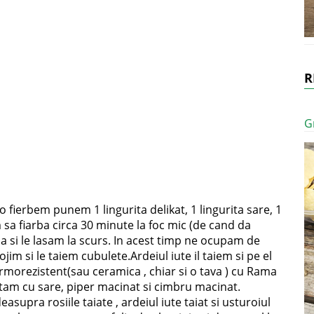
R
G
 o fierbem punem 1 lingurita delikat, 1 lingurita sare, 1
m sa fiarba circa 30 minute la foc mic (de cand da
pa si le lasam la scurs. In acest timp ne ocupam de
ojim si le taiem cubulete.Ardeiul iute il taiem si pe el
rmorezistent(sau ceramica , chiar si o tava ) cu Rama
ntam cu sare, piper macinat si cimbru macinat.
supra rosiile taiate , ardeiul iute taiat si usturoiul