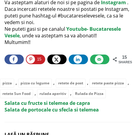
Va asteptam alaturi de noi si pe pagina de
Instagram
.
Daca incercati retetele noastre si postati pe Instagram,
puteti pune hashtag-ul #bucatareselevesele, ca sa le
vedem si noi.
Ne puteti gasi si pe canalul
Youtube- Bucataresele
Vesele
, unde va asteptam sa va abonati!!
Multumim!!
15
15
SHARES
,
,
,
,
pizza
pizza cu legume
retete de post
retete paste pizza
,
,
retete Sun Food
rulada aperitiv
Rulada de Pizza
Salata cu fructe si telemea de capra
Salata de portocale cu sfecla si telemea
LASĂ UN RĂSPUNS