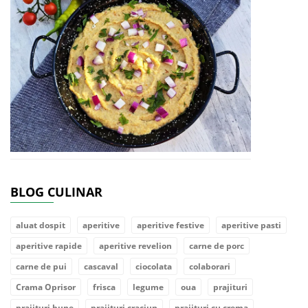
BLOG CULINAR
aluat dospit
aperitive
aperitive festive
aperitive pasti
aperitive rapide
aperitive revelion
carne de porc
carne de pui
cascaval
ciocolata
colaborari
Crama Oprisor
frisca
legume
oua
prajituri
prajituri bune
prajituri craciun
prajituri cu crema