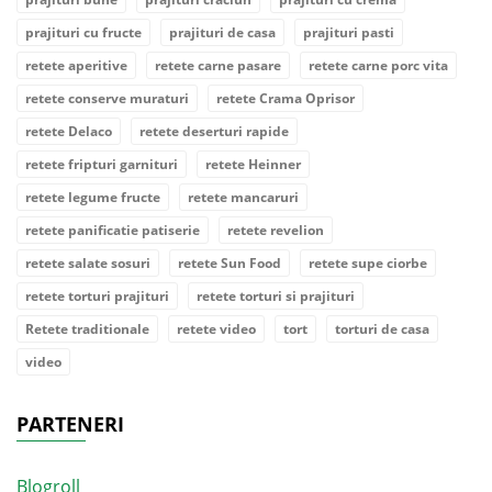
prajituri cu fructe
prajituri de casa
prajituri pasti
retete aperitive
retete carne pasare
retete carne porc vita
retete conserve muraturi
retete Crama Oprisor
retete Delaco
retete deserturi rapide
retete fripturi garnituri
retete Heinner
retete legume fructe
retete mancaruri
retete panificatie patiserie
retete revelion
retete salate sosuri
retete Sun Food
retete supe ciorbe
retete torturi prajituri
retete torturi si prajituri
Retete traditionale
retete video
tort
torturi de casa
video
PARTENERI
Blogroll