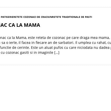
I PATISERIE
RETETE COZONACI DE CRACIUN
RETETE TRADITIONALE DE PASTI
AC CA LA MAMA
onac ca la Mama, este reteta de cozonac pe care draga mea mama,
a o ierte, il facea in fiecare an de sarbatori. Il umplea cu rahat, c
functie de cerinte. Este un aluat pufos cu care niciodata nu dadea 
 cu cozonac gasiti si in imaginile […]