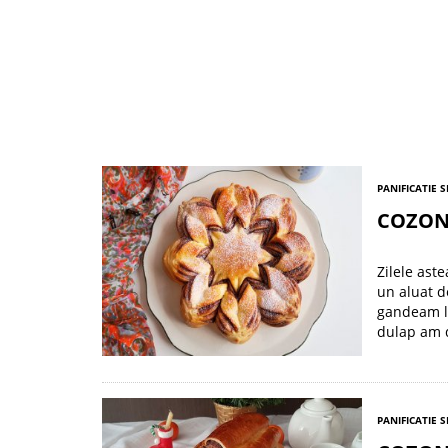
PANIFICATIE S
COZON
Zilele ast
un aluat d
gandeam la
dulap am 
PANIFICATIE S