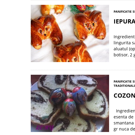
PANIFICATIE S
IEPURA
Ingredient
lingurita 
aluatul (op
botisor, 2
PANIFICATIE S
TRADITIONALE
COZO
Ingredient
esenta de 
smantana o
gr nuca de