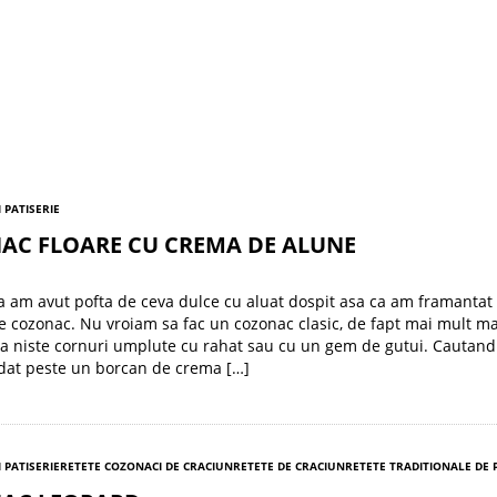
I PATISERIE
AC FLOARE CU CREMA DE ALUNE
ea am avut pofta de ceva dulce cu aluat dospit asa ca am framanta
e cozonac. Nu vroiam sa fac un cozonac clasic, de fapt mai mult m
 niste cornuri umplute cu rahat sau cu un gem de gutui. Cautand
dat peste un borcan de crema […]
I PATISERIE
RETETE COZONACI DE CRACIUN
RETETE DE CRACIUN
RETETE TRADITIONALE DE 