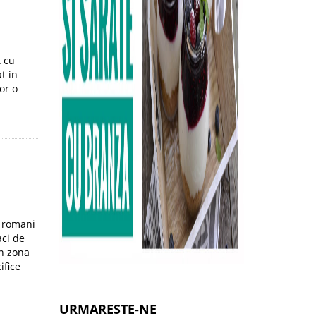
t cu
t in
or o
e romani
aci de
in zona
ifice
URMARESTE-NE