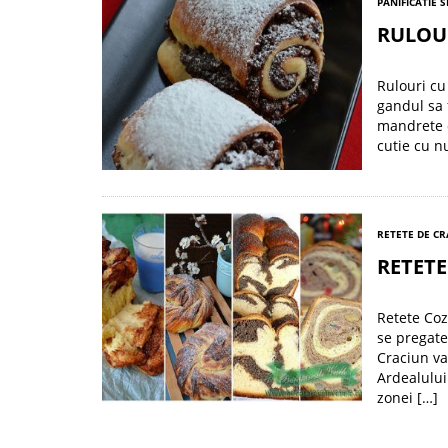
PANIFICATIE S
RULOUR
Rulouri cu
gandul sa 
mandrete d
cutie cu n
RETETE DE C
RETET
Retete Coz
se pregate
Craciun va
Ardealului
zonei […]