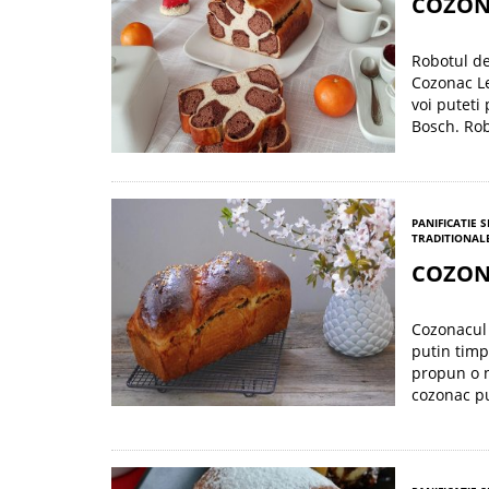
COZON
Robotul de
Cozonac Le
voi puteti
Bosch. Rob
PANIFICATIE S
TRADITIONALE
COZON
Cozonacul 
putin timp
propun o n
cozonac pu