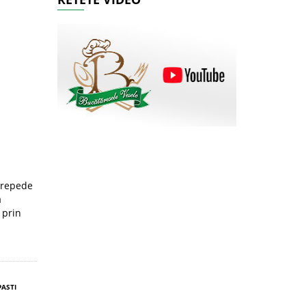
t repede
a
 prin
PASTI