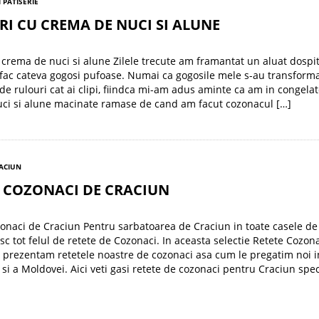
I PATISERIE
I CU CREMA DE NUCI SI ALUNE
 crema de nuci si alune Zilele trecute am framantat un aluat dospi
fac cateva gogosi pufoase. Numai ca gogosile mele s-au transforma
e rulouri cat ai clipi, fiindca mi-am adus aminte ca am in congelat
uci si alune macinate ramase de cand am facut cozonacul […]
RACIUN
E COZONACI DE CRACIUN
onaci de Craciun Pentru sarbatoarea de Craciun in toate casele d
sc tot felul de retete de Cozonaci. In aceasta selectie Retete Cozon
 prezentam retetele noastre de cozonaci asa cum le pregatim noi 
 si a Moldovei. Aici veti gasi retete de cozonaci pentru Craciun spec