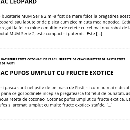
AC LEOPARD
 bucatarie MUM Serie 2 mi-a fost de mare folos la pregatirea acest
opard, sau labutelor de pisica cum zice micuta mea nepotica, Cati
 pregati la fel ca mine o multime de retete cu cel mai nou robot de l
otul MUM Serie 2, este compact si puternic. Este […]
I PATISERIE
RETETE COZONACI DE CRACIUN
RETETE DE CRACIUN
RETETE DE PASTI
RETETE
 DE PASTI
AC PUFOS UMPLUT CU FRUCTE EXOTICE
si pasca sunt nelipsite de pe masa de Pasti, si cum nu mai e decat
 pana ce gospodinele incep sa pregateasca tot felul de bunatati, as
oua reteta de cozonac- Cozonac pufos umplut cu fructe exotice. E
fos si aromat, umplut cu multe fructe exotice- stafide, […]