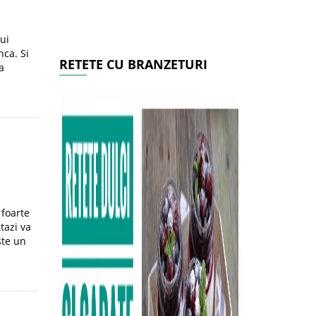
ui
nca. Si
RETETE CU BRANZETURI
a
 foarte
tazi va
ste un