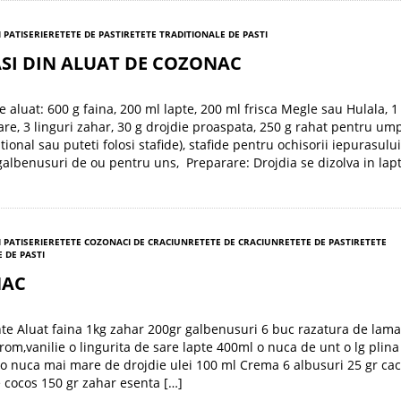
I PATISERIE
RETETE DE PASTI
RETETE TRADITIONALE DE PASTI
SI DIN ALUAT DE COZONAC
e aluat: 600 g faina, 200 ml lapte, 200 ml frisca Megle sau Hulala, 1
sare, 3 linguri zahar, 30 g drojdie proaspata, 250 g rahat pentru um
tional sau puteti folosi stafide), stafide pentru ochisorii iepurasului
 galbenusuri de ou pentru uns, Preparare: Drojdia se dizolva in lapt
I PATISERIE
RETETE COZONACI DE CRACIUN
RETETE DE CRACIUN
RETETE DE PASTI
RETETE
 DE PASTI
NAC
e Aluat faina 1kg zahar 200gr galbenusuri 6 buc razatura de lama
rom,vanilie o lingurita de sare lapte 400ml o nuca de unt o lg plina
 nuca mai mare de drojdie ulei 100 ml Crema 6 albusuri 25 gr ca
 cocos 150 gr zahar esenta […]