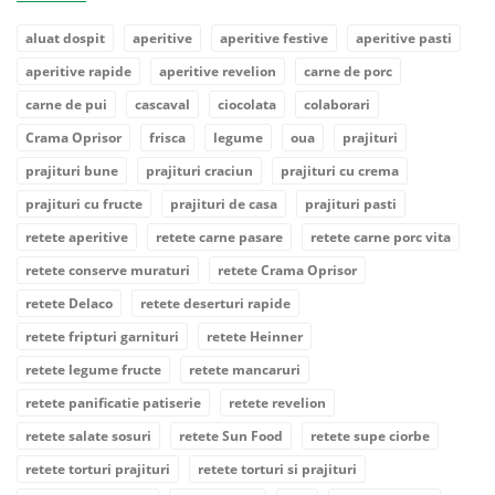
aluat dospit
aperitive
aperitive festive
aperitive pasti
aperitive rapide
aperitive revelion
carne de porc
carne de pui
cascaval
ciocolata
colaborari
Crama Oprisor
frisca
legume
oua
prajituri
prajituri bune
prajituri craciun
prajituri cu crema
prajituri cu fructe
prajituri de casa
prajituri pasti
retete aperitive
retete carne pasare
retete carne porc vita
retete conserve muraturi
retete Crama Oprisor
retete Delaco
retete deserturi rapide
retete fripturi garnituri
retete Heinner
retete legume fructe
retete mancaruri
retete panificatie patiserie
retete revelion
retete salate sosuri
retete Sun Food
retete supe ciorbe
retete torturi prajituri
retete torturi si prajituri