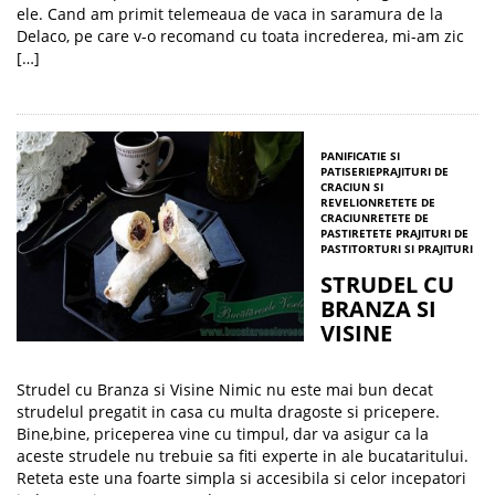
ele. Cand am primit telemeaua de vaca in saramura de la
Delaco, pe care v-o recomand cu toata increderea, mi-am zic
[…]
PANIFICATIE SI
PATISERIE
PRAJITURI DE
CRACIUN SI
REVELION
RETETE DE
CRACIUN
RETETE DE
PASTI
RETETE PRAJITURI DE
PASTI
TORTURI SI PRAJITURI
STRUDEL CU
BRANZA SI
VISINE
Strudel cu Branza si Visine Nimic nu este mai bun decat
strudelul pregatit in casa cu multa dragoste si pricepere.
Bine,bine, priceperea vine cu timpul, dar va asigur ca la
aceste strudele nu trebuie sa fiti experte in ale bucataritului.
Reteta este una foarte simpla si accesibila si celor incepatori