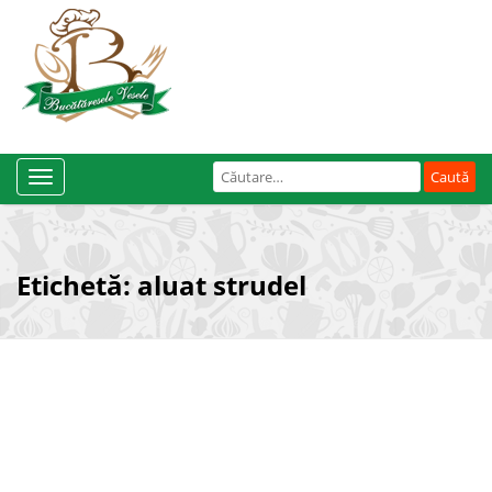
Caută
Toggle
după:
Navigation
Etichetă:
aluat strudel