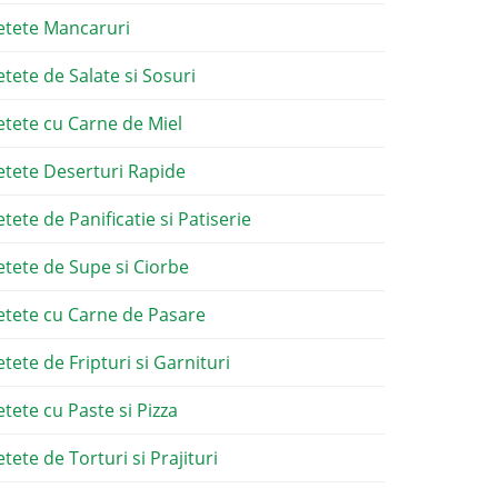
etete Mancaruri
etete de Salate si Sosuri
etete cu Carne de Miel
etete Deserturi Rapide
etete de Panificatie si Patiserie
etete de Supe si Ciorbe
etete cu Carne de Pasare
etete de Fripturi si Garnituri
etete cu Paste si Pizza
tete de Torturi si Prajituri