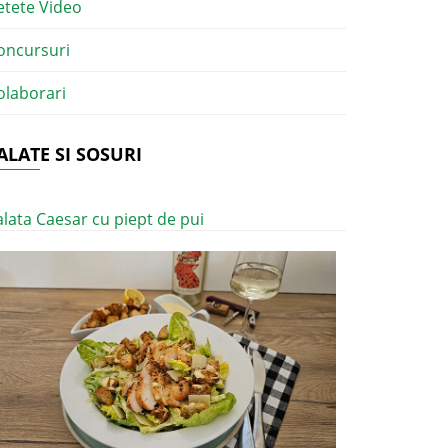
etete Video
oncursuri
olaborari
ALATE SI SOSURI
alata Caesar cu piept de pui