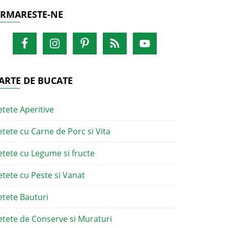
RMARESTE-NE
ARTE DE BUCATE
etete Aperitive
etete cu Carne de Porc si Vita
etete cu Legume si fructe
etete cu Peste si Vanat
etete Bauturi
etete de Conserve si Muraturi