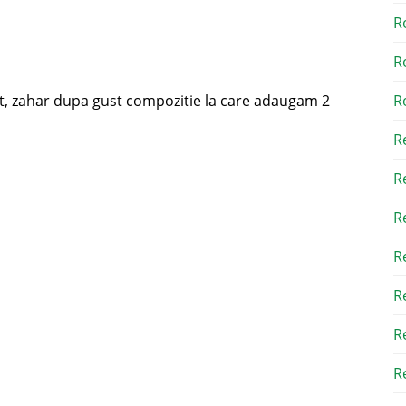
R
R
t, zahar dupa gust compozitie la care adaugam 2
R
R
R
R
R
R
R
Re