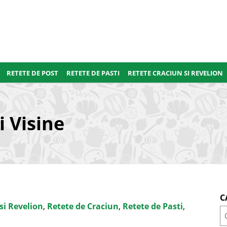
RETETE DE POST
RETETE DE PASTI
RETETE CRACIUN SI REVELION
i Visine
C
 si Revelion
,
Retete de Craciun
,
Retete de Pasti
,