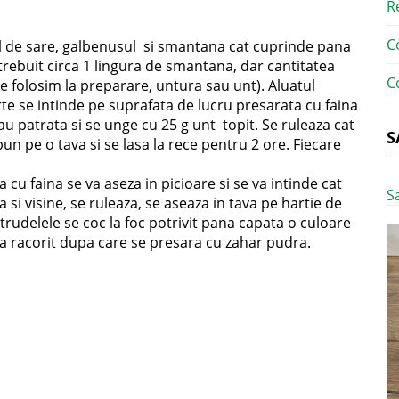
R
C
 de sare, galbenusul si smantana cat cuprinde pana
rebuit circa 1 lingura de smantana, dar cantitatea
C
 ce folosim la preparare, untura sau unt). Aluatul
rte se intinde pe suprafata de lucru presarata cu faina
 patrata si se unge cu 25 g unt topit. Se ruleaza cat
S
pun pe o tava si se lasa la rece pentru 2 ore. Fiecare
cu faina se va aseza in picioare si se va intinde cat
S
si visine, se ruleaza, se aseaza in tava pe hartie de
Strudelele se coc la foc potrivit pana capata o culoare
 la racorit dupa care se presara cu zahar pudra.