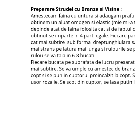
Preparare Strudel cu Branza si Visine
:
Amestecam faina cu untura si adaugam praful
obtinem un aluat omogen si elastic (mie mi-a t
depinde atat de faina folosita cat si de faptul
obtinut se imparte in 4 parti egale. Fiecare pa
cat mai subtire sub forma dreptunghiulara sau
mai strans pe latura mai lunga si rulourile se 
rulou se va taia in 6-8 bucati.
Fiecare bucata pe suprafata de lucru presarata 
mai subtire. Se va umple cu amestec de branza 
copt si se pun in cuptorul preincalzit la copt. 
usor rozalie. Se scot din cuptor, se lasa putin