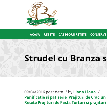
ACASA
RETETE
CATEGORII RETETE
CONSERVE
Strudel cu Branza s
09/04/2016
post date
by
Liana Liana
Panificatie si patiserie
,
Prajituri de Craciun
Retete Prajituri de Pasti
,
Torturi si prajituri