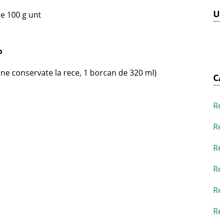
U
e 100 g unt
o
sine conservate la rece, 1 borcan de 320 ml)
C
R
R
R
R
R
R