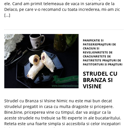
ele. Cand am primit telemeaua de vaca in saramura de la
Delaco, pe care v-o recomand cu toata increderea, mi-am zic
[…]
PANIFICATIE SI
PATISERIE
PRAJITURI DE
CRACIUN SI
REVELION
RETETE DE
CRACIUN
RETETE DE
PASTI
RETETE PRAJITURI DE
PASTI
TORTURI SI PRAJITURI
STRUDEL CU
BRANZA SI
VISINE
Strudel cu Branza si Visine Nimic nu este mai bun decat
strudelul pregatit in casa cu multa dragoste si pricepere.
Bine,bine, priceperea vine cu timpul, dar va asigur ca la
aceste strudele nu trebuie sa fiti experte in ale bucataritului.
Reteta este una foarte simpla si accesibila si celor incepatori