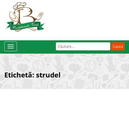
Caută
Toggle
după:
Navigation
Etichetă:
strudel