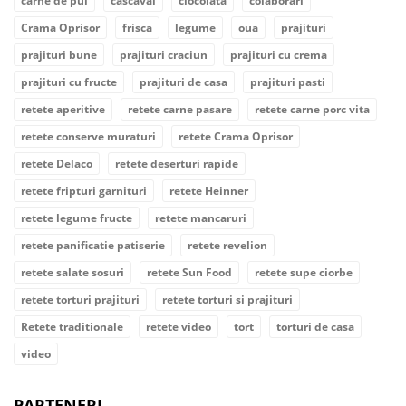
carne de pui
cascaval
ciocolata
colaborari
Crama Oprisor
frisca
legume
oua
prajituri
prajituri bune
prajituri craciun
prajituri cu crema
prajituri cu fructe
prajituri de casa
prajituri pasti
retete aperitive
retete carne pasare
retete carne porc vita
retete conserve muraturi
retete Crama Oprisor
retete Delaco
retete deserturi rapide
retete fripturi garnituri
retete Heinner
retete legume fructe
retete mancaruri
retete panificatie patiserie
retete revelion
retete salate sosuri
retete Sun Food
retete supe ciorbe
retete torturi prajituri
retete torturi si prajituri
Retete traditionale
retete video
tort
torturi de casa
video
PARTENERI