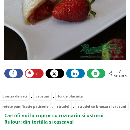
7
7
SHARES
,
,
,
branza de vaci
capsuni
foi de placinta
,
,
retete panificatie patiserie
strudel
strudel cu branza si capsuni
Cartofi noi la cuptor cu rozmarin si usturoi
Rulouri din tortilla si cascaval