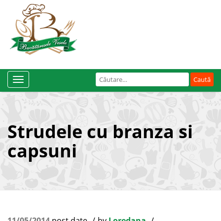
Caută
Toggle
după:
Navigation
Strudele cu branza si
capsuni
11/05/2014
post date
by
Loredana