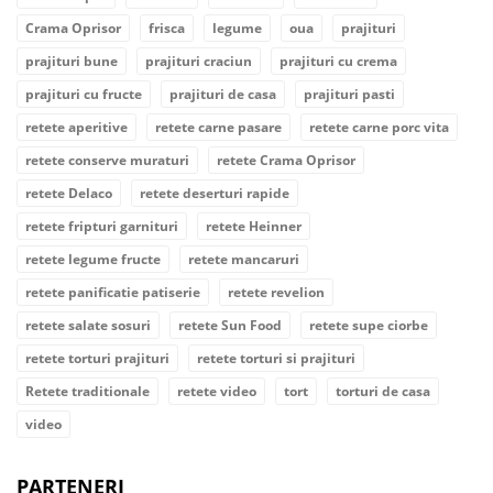
Crama Oprisor
frisca
legume
oua
prajituri
prajituri bune
prajituri craciun
prajituri cu crema
prajituri cu fructe
prajituri de casa
prajituri pasti
retete aperitive
retete carne pasare
retete carne porc vita
retete conserve muraturi
retete Crama Oprisor
retete Delaco
retete deserturi rapide
retete fripturi garnituri
retete Heinner
retete legume fructe
retete mancaruri
retete panificatie patiserie
retete revelion
retete salate sosuri
retete Sun Food
retete supe ciorbe
retete torturi prajituri
retete torturi si prajituri
Retete traditionale
retete video
tort
torturi de casa
video
PARTENERI