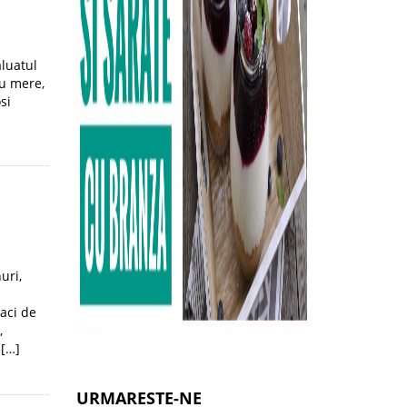
aluatul
cu mere,
si
uri,
naci de
,
 […]
URMARESTE-NE