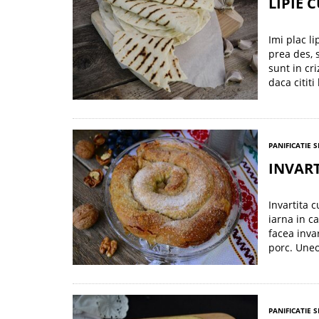
LIPIE 
Imi plac li
prea des, 
sunt in cr
daca cititi
PANIFICATIE S
INVAR
Invartita 
iarna in c
facea inva
porc. Uneo
PANIFICATIE S