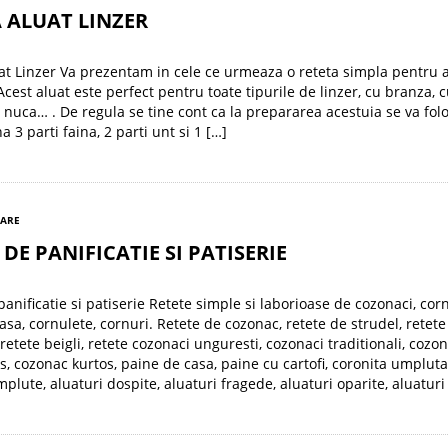
 ALUAT LINZER
at Linzer Va prezentam in cele ce urmeaza o reteta simpla pentru 
Acest aluat este perfect pentru toate tipurile de linzer, cu branza, 
 nuca… . De regula se tine cont ca la prepararea acestuia se va folo
 3 parti faina, 2 parti unt si 1 […]
NARE
 DE PANIFICATIE SI PATISERIE
panificatie si patiserie Retete simple si laborioase de cozonaci, corn
asa, cornulete, cornuri. Retete de cozonac, retete de strudel, retete
retete beigli, retete cozonaci unguresti, cozonaci traditionali, cozo
os, cozonac kurtos, paine de casa, paine cu cartofi, coronita umpluta
plute, aluaturi dospite, aluaturi fragede, aluaturi oparite, aluaturi