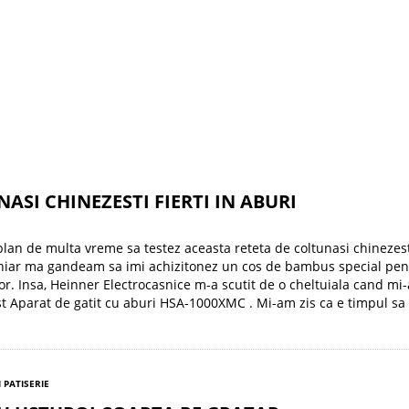
ASI CHINEZESTI FIERTI IN ABURI
lan de multa vreme sa testez aceasta reteta de coltunasi chinezesti
chiar ma gandeam sa imi achizitonez un cos de bambus special pen
lor. Insa, Heinner Electrocasnice m-a scutit de o cheltuiala cand mi
st Aparat de gatit cu aburi HSA-1000XMC . Mi-am zis ca e timpul sa
I PATISERIE