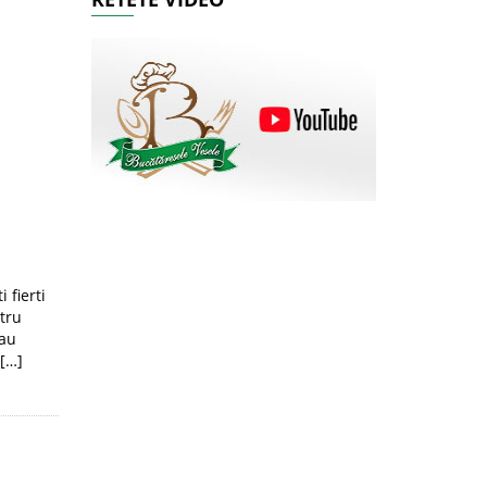
 fierti
tru
-au
 […]