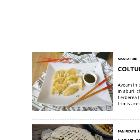
MANCARURI
COLTUN
Aveam in p
in aburi, 
fierberea 
trimis ace
PANIFICATIE S