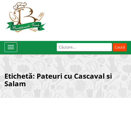
Caută
Toggle
după:
Navigation
Etichetă:
Pateuri cu Cascaval si
Salam