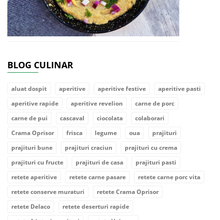
BLOG CULINAR
aluat dospit
aperitive
aperitive festive
aperitive pasti
aperitive rapide
aperitive revelion
carne de porc
carne de pui
cascaval
ciocolata
colaborari
Crama Oprisor
frisca
legume
oua
prajituri
prajituri bune
prajituri craciun
prajituri cu crema
prajituri cu fructe
prajituri de casa
prajituri pasti
retete aperitive
retete carne pasare
retete carne porc vita
retete conserve muraturi
retete Crama Oprisor
retete Delaco
retete deserturi rapide