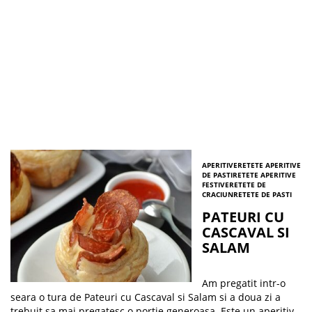
APERITIVE
RETETE APERITIVE
DE PASTI
RETETE APERITIVE
FESTIVE
RETETE DE
CRACIUN
RETETE DE PASTI
PATEURI CU
CASCAVAL SI
SALAM
Am pregatit intr-o
seara o tura de Pateuri cu Cascaval si Salam si a doua zi a
trebuit sa mai pregatesc o portie generoasa. Este un aperitiv