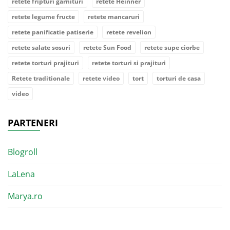
retete fripturi garnituri
retete Heinner
retete legume fructe
retete mancaruri
retete panificatie patiserie
retete revelion
retete salate sosuri
retete Sun Food
retete supe ciorbe
retete torturi prajituri
retete torturi si prajituri
Retete traditionale
retete video
tort
torturi de casa
video
PARTENERI
Blogroll
LaLena
Marya.ro