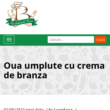
Caută
Toggle
după:
Navigation
Oua umplute cu crema
de branza
02/05/2013
post date
by
Loredana