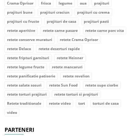
Crama Oprisor
frisca
legume
oua
prajituri
prajituri bune
prajituri craciun
prajituri cu crema
prajituri cu fructe
prajituri de casa
prajituri pasti
retete aperitive
retete carne pasare
retete carne porc vita
retete conserve muraturi
retete Crama Oprisor
retete Delaco
retete deserturi rapide
retete fripturi garnituri
retete Heinner
retete legume fructe
retete mancaruri
retete panificatie patiserie
retete revelion
retete salate sosuri
retete Sun Food
retete supe ciorbe
retete torturi prajituri
retete torturi si prajituri
Retete traditionale
retete video
tort
torturi de casa
video
PARTENERI