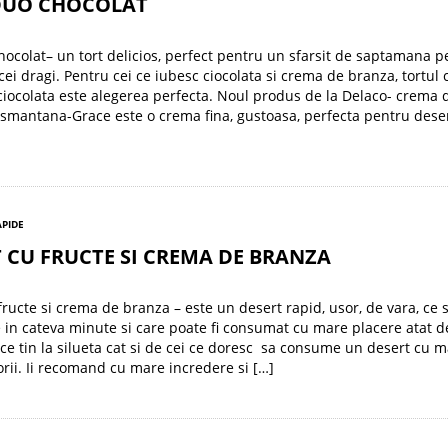
DUO CHOCOLAT
hocolat– un tort delicios, perfect pentru un sfarsit de saptamana p
 cei dragi. Pentru cei ce iubesc ciocolata si crema de branza, tortul
iocolata este alegerea perfecta. Noul produs de la Delaco- crema 
smantana-Grace este o crema fina, gustoasa, perfecta pentru dese
APIDE
 CU FRUCTE SI CREMA DE BRANZA
fructe si crema de branza – este un desert rapid, usor, de vara, ce 
 in cateva minute si care poate fi consumat cu mare placere atat d
e tin la silueta cat si de cei ce doresc sa consume un desert cu m
orii. Ii recomand cu mare incredere si […]