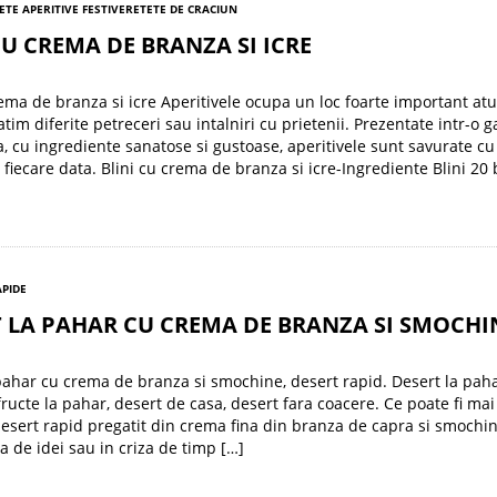
ETE APERITIVE FESTIVE
RETETE DE CRACIUN
CU CREMA DE BRANZA SI ICRE
rema de branza si icre Aperitivele ocupa un loc foarte important at
tim diferite petreceri sau intalniri cu prietenii. Prezentate intr-o 
a, cu ingrediente sanatose si gustoase, aperitivele sunt savurate c
 fiecare data. Blini cu crema de branza si icre-Ingrediente Blini 20
APIDE
 LA PAHAR CU CREMA DE BRANZA SI SMOCHI
pahar cu crema de branza si smochine, desert rapid. Desert la paha
fructe la pahar, desert de casa, desert fara coacere. Ce poate fi ma
esert rapid pregatit din crema fina din branza de capra si smochi
na de idei sau in criza de timp […]