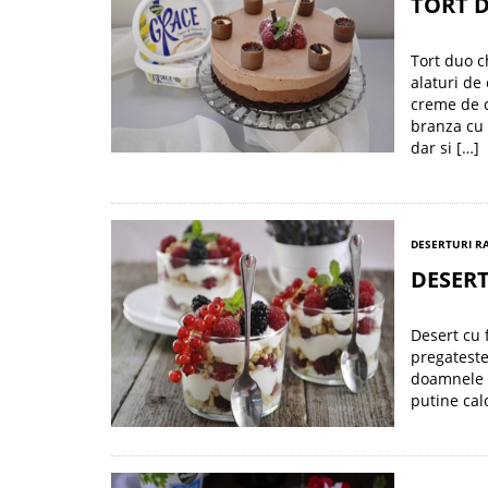
TORT 
Tort duo c
alaturi de
creme de c
branza cu 
dar si […]
DESERTURI R
DESERT
Desert cu 
pregateste
doamnele c
putine cal