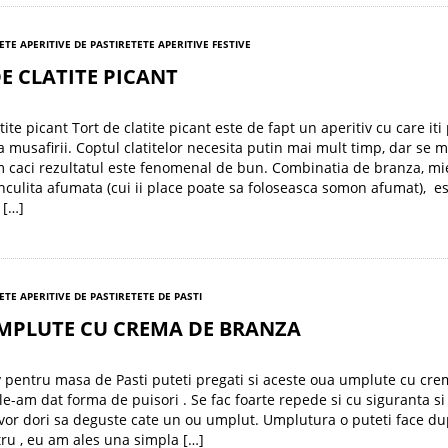
ETE APERITIVE DE PASTI
RETETE APERITIVE FESTIVE
E CLATITE PICANT
tite picant Tort de clatite picant este de fapt un aperitiv cu care iti 
 musafirii. Coptul clatitelor necesita putin mai mult timp, dar se m
 caci rezultatul este fenomenal de bun. Combinatia de branza, mi
nculita afumata (cui ii place poate sa foloseasca somon afumat), e
 […]
ETE APERITIVE DE PASTI
RETETE DE PASTI
MPLUTE CU CREMA DE BRANZA
v pentru masa de Pasti puteti pregati si aceste oua umplute cu cr
le-am dat forma de puisori . Se fac foarte repede si cu siguranta si
vor dori sa deguste cate un ou umplut. Umplutura o puteti face d
tru , eu am ales una simpla […]