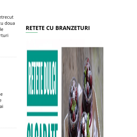
etrecut
 cu doua
RETETE CU BRANZETURI
de
rturi
se
e
ai