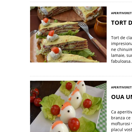
APERITIVE
RET
TORT D
Tort de cla
impresiona
ne chinuim
lamaie, su
fabuloasa.
APERITIVE
RET
OUA U
Ca aperiti
branza ce 
mofturosi 
placul vos