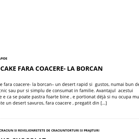
APIDE
CAKE FARA COACERE- LA BORCAN
 fara coacere- la borcan– un desert rapid si gustos, numai bun de
icnic sau pur si simplu de consumat in familie. Avantajul acestui
 e ca se poate pastra foarte bine , e portionat déjà si nu ocupa mul
ste un desert savuros, fara coacere , pregatit din […]
 CRACIUN SI REVELION
RETETE DE CRACIUN
TORTURI SI PRAJITURI