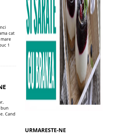
unci
gama cat
u mare
 buc 1
NE
r,
i bun
ne. Cand
URMARESTE-NE