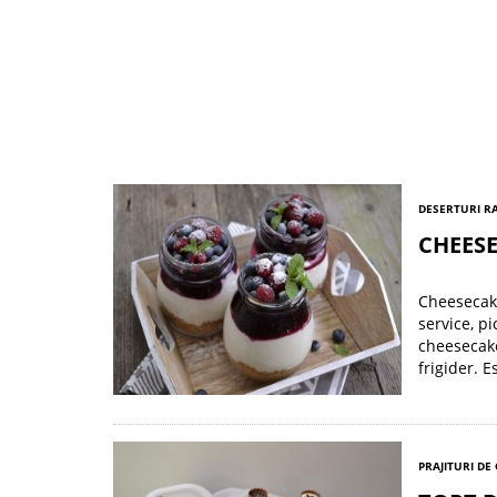
DESERTURI R
CHEESE
Cheesecake
service, p
cheesecake
frigider. E
PRAJITURI DE