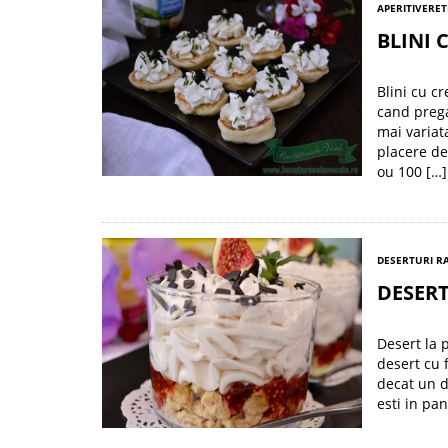
APERITIVE
RET
BLINI 
Blini cu c
cand prega
mai variat
placere de
ou 100 […]
DESERTURI R
DESERT
Desert la 
desert cu 
decat un d
esti in pa