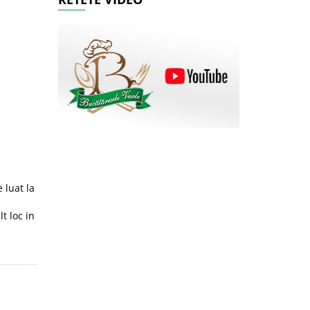
 luat la
t loc in