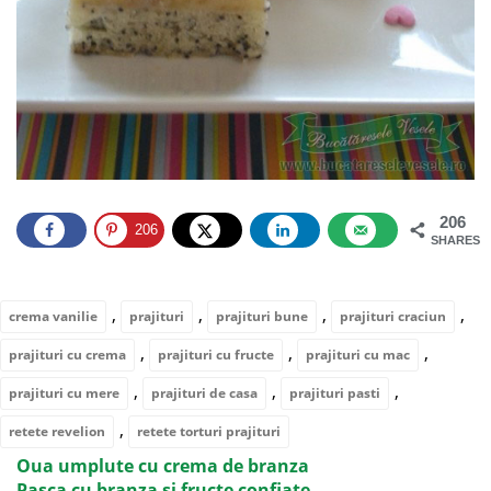
206
206
SHARES
,
,
,
,
crema vanilie
prajituri
prajituri bune
prajituri craciun
,
,
,
prajituri cu crema
prajituri cu fructe
prajituri cu mac
,
,
,
prajituri cu mere
prajituri de casa
prajituri pasti
,
retete revelion
retete torturi prajituri
Oua umplute cu crema de branza
Pasca cu branza si fructe confiate