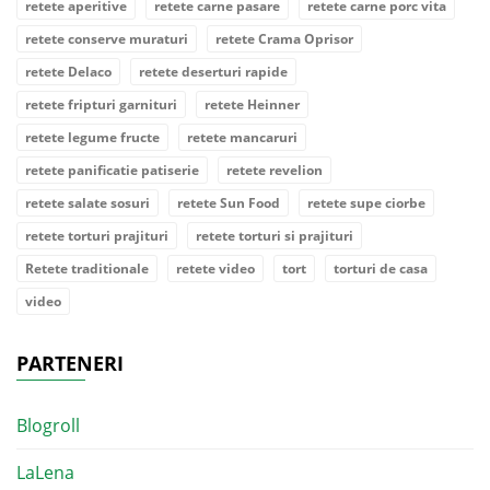
retete aperitive
retete carne pasare
retete carne porc vita
retete conserve muraturi
retete Crama Oprisor
retete Delaco
retete deserturi rapide
retete fripturi garnituri
retete Heinner
retete legume fructe
retete mancaruri
retete panificatie patiserie
retete revelion
retete salate sosuri
retete Sun Food
retete supe ciorbe
retete torturi prajituri
retete torturi si prajituri
Retete traditionale
retete video
tort
torturi de casa
video
PARTENERI
Blogroll
LaLena