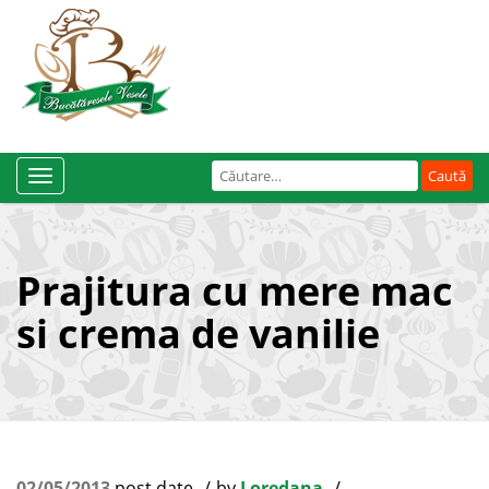
Caută
Toggle
după:
Navigation
Prajitura cu mere mac
si crema de vanilie
02/05/2013
post date
by
Loredana