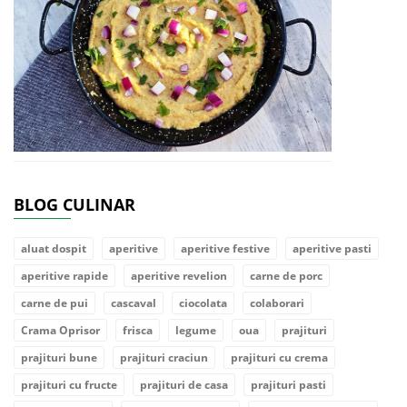
BLOG CULINAR
aluat dospit
aperitive
aperitive festive
aperitive pasti
aperitive rapide
aperitive revelion
carne de porc
carne de pui
cascaval
ciocolata
colaborari
Crama Oprisor
frisca
legume
oua
prajituri
prajituri bune
prajituri craciun
prajituri cu crema
prajituri cu fructe
prajituri de casa
prajituri pasti