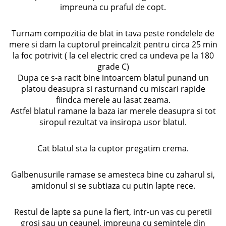
impreuna cu praful de copt.
Turnam compozitia de blat in tava peste rondelele de
mere si dam la cuptorul preincalzit pentru circa 25 min
la foc potrivit ( la cel electric cred ca undeva pe la 180
grade C)
Dupa ce s-a racit bine intoarcem blatul punand un
platou deasupra si rasturnand cu miscari rapide
fiindca merele au lasat zeama.
Astfel blatul ramane la baza iar merele deasupra si tot
siropul rezultat va insiropa usor blatul.
Cat blatul sta la cuptor pregatim crema.
Galbenusurile ramase se amesteca bine cu zaharul si,
amidonul si se subtiaza cu putin lapte rece.
Restul de lapte sa pune la fiert, intr-un vas cu peretii
grosi sau un ceaunel, impreuna cu semintele din