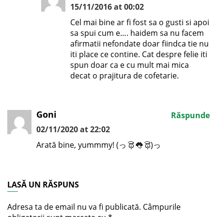
15/11/2016 at 00:02
Cel mai bine ar fi fost sa o gusti si apoi
sa spui cum e…. haidem sa nu facem
afirmatii nefondate doar fiindca tie nu
iti place ce contine. Cat despre felie iti
spun doar ca e cu mult mai mica
decat o prajitura de cofetarie.
Goni
Răspunde
02/11/2020 at 22:02
Arată bine, yummmy! (っ ͡ಥ 👅 ͡ಥ)っ
LASĂ UN RĂSPUNS
Adresa ta de email nu va fi publicată.
Câmpurile