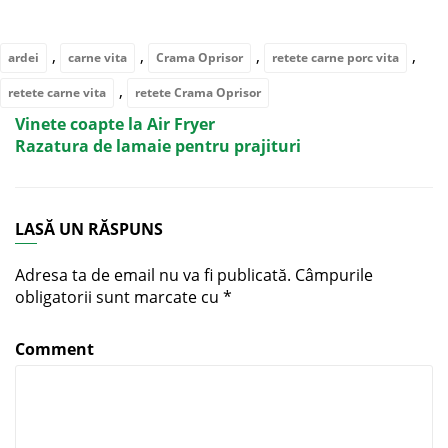
,
,
,
,
ardei
carne vita
Crama Oprisor
retete carne porc vita
,
retete carne vita
retete Crama Oprisor
Vinete coapte la Air Fryer
Razatura de lamaie pentru prajituri
LASĂ UN RĂSPUNS
Adresa ta de email nu va fi publicată.
Câmpurile
obligatorii sunt marcate cu
*
Comment