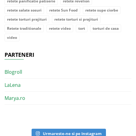
retete panificatie patiserie
retete revelion
retete salate sosuri
retete Sun Food
retete supe ciorbe
retete torturi prajituri
retete torturi si prajituri
Retete traditionale
retete video
tort
torturi de casa
video
PARTENERI
Blogroll
LaLena
Marya.ro
Urmareste-ne si pe Instagram