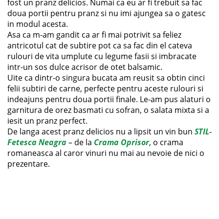
fost un pranz delicios. Numai ca eu ar fi trebuit sa fac
doua portii pentru pranz si nu imi ajungea sa o gatesc
in modul acesta.
Asa ca m-am gandit ca ar fi mai potrivit sa feliez
antricotul cat de subtire pot ca sa fac din el cateva
rulouri de vita umplute cu legume fasii si imbracate
intr-un sos dulce acrisor de otet balsamic.
Uite ca dintr-o singura bucata am reusit sa obtin cinci
felii subtiri de carne, perfecte pentru aceste rulouri si
indeajuns pentru doua portii finale. Le-am pus alaturi o
garnitura de orez basmati cu sofran, o salata mixta si a
iesit un pranz perfect.
De langa acest pranz delicios nu a lipsit un vin bun
STIL-
Fetesca Neagra
– de la
Crama Oprisor
, o crama
romaneasca al caror vinuri nu mai au nevoie de nici o
prezentare.