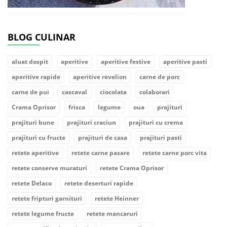
BLOG CULINAR
aluat dospit
aperitive
aperitive festive
aperitive pasti
aperitive rapide
aperitive revelion
carne de porc
carne de pui
cascaval
ciocolata
colaborari
Crama Oprisor
frisca
legume
oua
prajituri
prajituri bune
prajituri craciun
prajituri cu crema
prajituri cu fructe
prajituri de casa
prajituri pasti
retete aperitive
retete carne pasare
retete carne porc vita
retete conserve muraturi
retete Crama Oprisor
retete Delaco
retete deserturi rapide
retete fripturi garnituri
retete Heinner
retete legume fructe
retete mancaruri