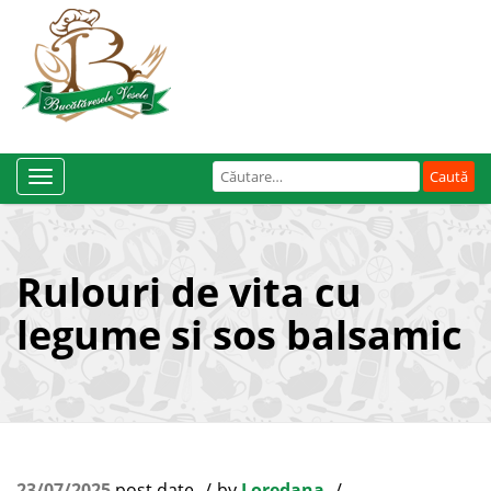
Caută
Toggle
după:
Navigation
Rulouri de vita cu
legume si sos balsamic
23/07/2025
post date
by
Loredana