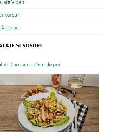
etete Video
oncursuri
olaborari
ALATE SI SOSURI
alata Caesar cu piept de pui