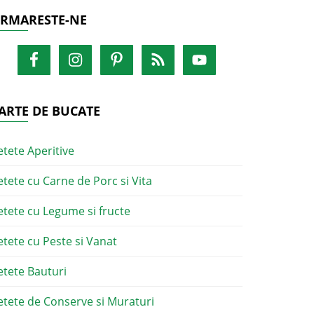
RMARESTE-NE
ARTE DE BUCATE
etete Aperitive
etete cu Carne de Porc si Vita
etete cu Legume si fructe
etete cu Peste si Vanat
etete Bauturi
etete de Conserve si Muraturi