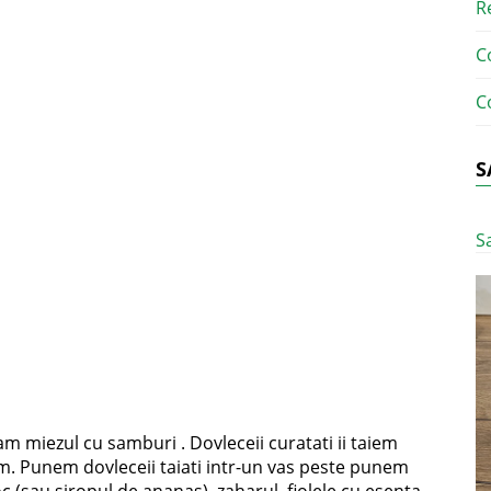
R
C
C
S
S
am miezul cu samburi . Dovleceii curatati ii taiem
m. Punem dovleceii taiati intr-un vas peste punem