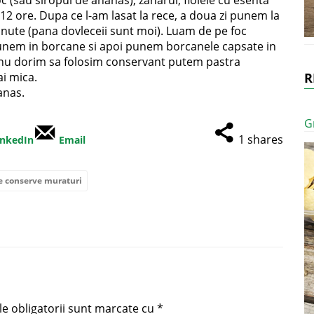
c (sau siropul de ananas), zaharul, fiolele cu esenta
12 ore. Dupa ce l-am lasat la rece, a doua zi punem la
inute (pana dovleceii sunt moi). Luam de pe foc
punem in borcane si apoi punem borcanele capsate in
a nu dorim sa folosim conservant putem pastra
ai mica.
R
anas.
G
1
shares
inkedIn
Email
e conserve muraturi
e obligatorii sunt marcate cu
*