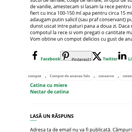
sucul de lamaie, coaja de lamaie, siropul de so
de vanilie, amestecam si lasam la rece pentru 
fiert cu inca 100-150 ml apa pentru circa 15 m
adaugam putin salicil (sau praf conservant) 
dunst uscat intre paturi pana a doua zi. Dac
compotul la rece si vom pregati o cantitate m
Vom obtine un compot delicios cu gust de an
Facebook
Twitter
L
Pinterest
1
,
,
,
compot
Compot de ananas fals
conserve
retet
Catina cu miere
Nectar de catina
LASĂ UN RĂSPUNS
Adresa ta de email nu va fi publicată.
Câmpuril