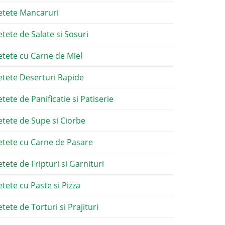
etete Mancaruri
etete de Salate si Sosuri
etete cu Carne de Miel
etete Deserturi Rapide
etete de Panificatie si Patiserie
etete de Supe si Ciorbe
etete cu Carne de Pasare
etete de Fripturi si Garnituri
etete cu Paste si Pizza
tete de Torturi si Prajituri