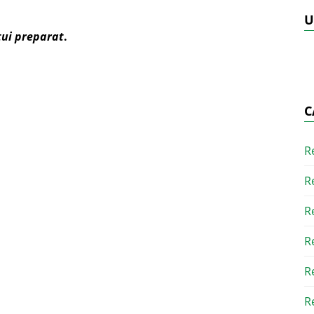
U
tui preparat
.
C
R
R
R
R
R
R