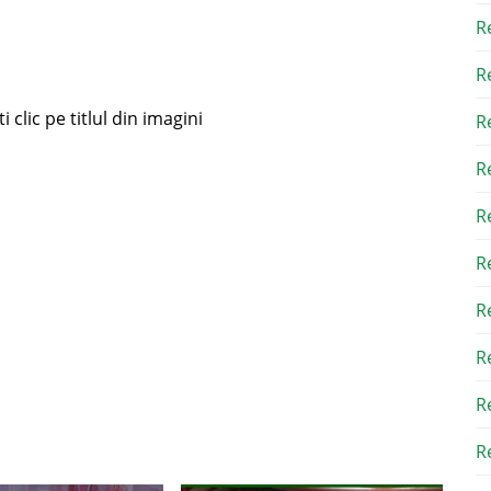
R
R
 clic pe titlul din imagini
R
R
R
R
R
R
R
Re