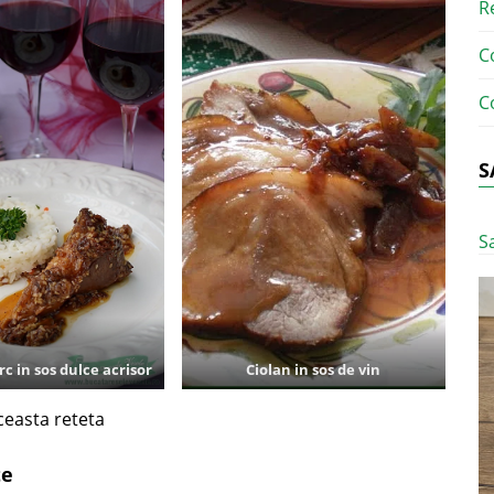
R
C
C
S
S
rc in sos dulce acrisor
Ciolan in sos de vin
easta reteta
te