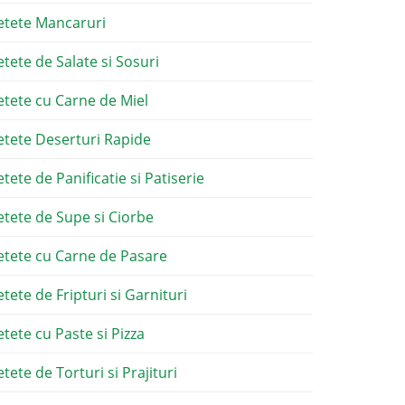
etete Mancaruri
etete de Salate si Sosuri
etete cu Carne de Miel
etete Deserturi Rapide
etete de Panificatie si Patiserie
etete de Supe si Ciorbe
etete cu Carne de Pasare
etete de Fripturi si Garnituri
etete cu Paste si Pizza
tete de Torturi si Prajituri