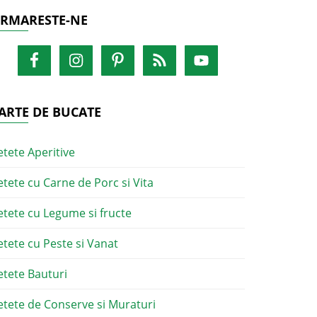
RMARESTE-NE
ARTE DE BUCATE
etete Aperitive
etete cu Carne de Porc si Vita
etete cu Legume si fructe
etete cu Peste si Vanat
etete Bauturi
etete de Conserve si Muraturi