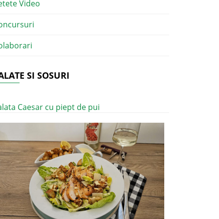
etete Video
oncursuri
olaborari
ALATE SI SOSURI
alata Caesar cu piept de pui