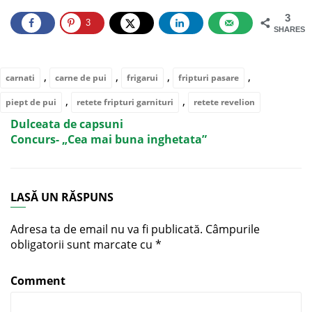
3
3
SHARES
,
,
,
,
carnati
carne de pui
frigarui
fripturi pasare
,
,
piept de pui
retete fripturi garnituri
retete revelion
Dulceata de capsuni
Concurs- „Cea mai buna inghetata”
LASĂ UN RĂSPUNS
Adresa ta de email nu va fi publicată.
Câmpurile
obligatorii sunt marcate cu
*
Comment