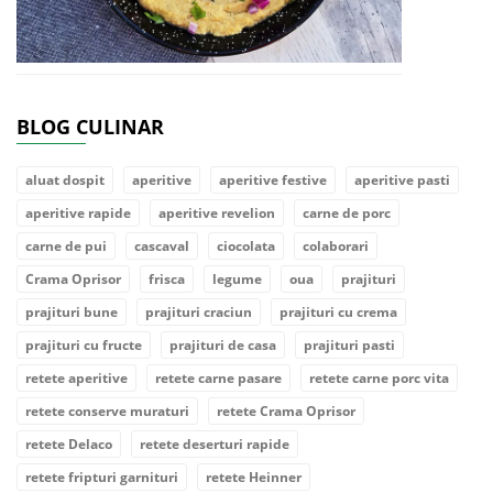
BLOG CULINAR
aluat dospit
aperitive
aperitive festive
aperitive pasti
aperitive rapide
aperitive revelion
carne de porc
carne de pui
cascaval
ciocolata
colaborari
Crama Oprisor
frisca
legume
oua
prajituri
prajituri bune
prajituri craciun
prajituri cu crema
prajituri cu fructe
prajituri de casa
prajituri pasti
retete aperitive
retete carne pasare
retete carne porc vita
retete conserve muraturi
retete Crama Oprisor
retete Delaco
retete deserturi rapide
retete fripturi garnituri
retete Heinner