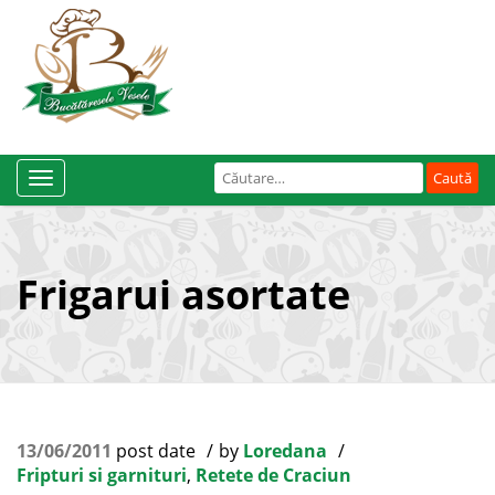
Caută
Toggle
după:
Navigation
Frigarui asortate
13/06/2011
post date
by
Loredana
Fripturi si garnituri
,
Retete de Craciun