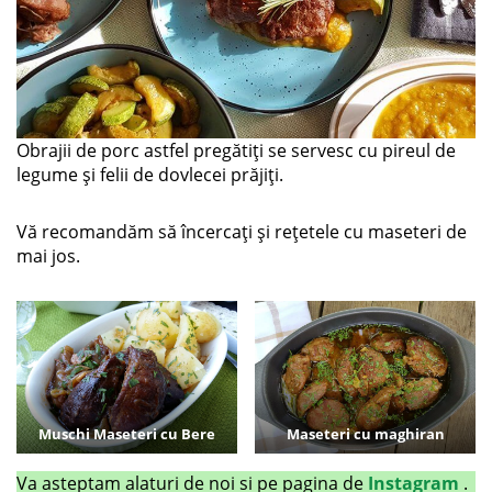
Obrajii de porc astfel pregătiți se servesc cu pireul de
legume și felii de dovlecei prăjiți.
Vă recomandăm să încercați și rețetele cu maseteri de
mai jos.
Muschi Maseteri cu Bere
Maseteri cu maghiran
Va asteptam alaturi de noi si pe pagina de
Instagram
.