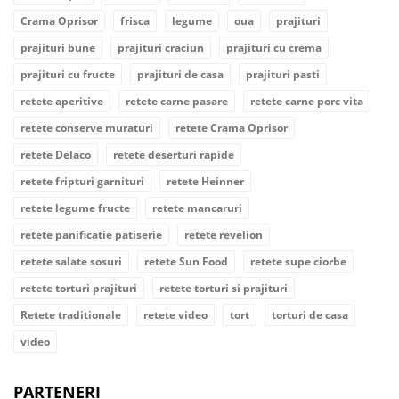
Crama Oprisor
frisca
legume
oua
prajituri
prajituri bune
prajituri craciun
prajituri cu crema
prajituri cu fructe
prajituri de casa
prajituri pasti
retete aperitive
retete carne pasare
retete carne porc vita
retete conserve muraturi
retete Crama Oprisor
retete Delaco
retete deserturi rapide
retete fripturi garnituri
retete Heinner
retete legume fructe
retete mancaruri
retete panificatie patiserie
retete revelion
retete salate sosuri
retete Sun Food
retete supe ciorbe
retete torturi prajituri
retete torturi si prajituri
Retete traditionale
retete video
tort
torturi de casa
video
PARTENERI