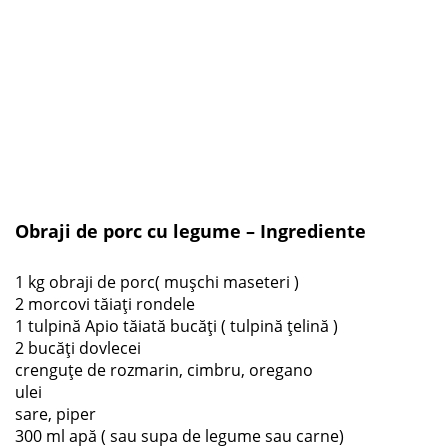
Obraji de porc cu legume – Ingrediente
1 kg obraji de porc( mușchi maseteri )
2 morcovi tăiați rondele
1 tulpină Apio tăiată bucăți ( tulpină țelină )
2 bucăți dovlecei
crenguțe de rozmarin, cimbru, oregano
ulei
sare, piper
300 ml apă ( sau supa de legume sau carne)