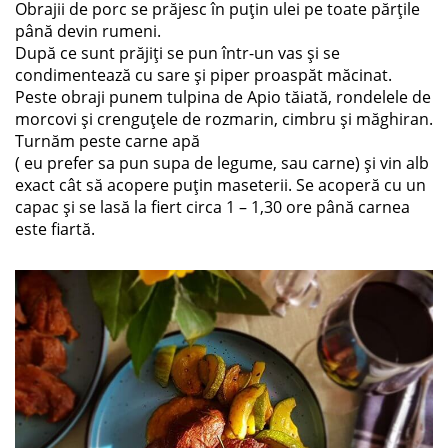
Obrajii de porc se prăjesc în puțin ulei pe toate părțile
până devin rumeni.
După ce sunt prăjiți se pun într-un vas și se
condimentează cu sare și piper proaspăt măcinat.
Peste obraji punem tulpina de Apio tăiată, rondelele de
morcovi și crenguțele de rozmarin, cimbru și măghiran.
Turnăm peste carne apă
( eu prefer sa pun supa de legume, sau carne) și vin alb
exact cât să acopere puțin maseterii. Se acoperă cu un
capac și se lasă la fiert circa 1 – 1,30 ore până carnea
este fiartă.