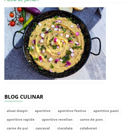
BLOG CULINAR
aluat dospit
aperitive
aperitive festive
aperitive pasti
aperitive rapide
aperitive revelion
carne de porc
carne de pui
cascaval
ciocolata
colaborari