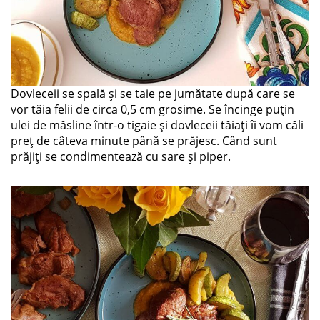
Dovleceii se spală și se taie pe jumătate după care se
vor tăia felii de circa 0,5 cm grosime. Se încinge puțin
ulei de măsline într-o tigaie și dovleceii tăiați îi vom căli
preț de câteva minute până se prăjesc. Când sunt
prăjiți se condimentează cu sare și piper.