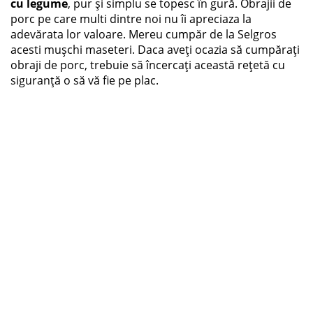
cu legume
, pur și simplu se topesc în gură. Obrajii de
porc pe care multi dintre noi nu îi apreciaza la
adevărata lor valoare. Mereu cumpăr de la Selgros
acesti mușchi maseteri. Daca aveți ocazia să cumpărați
obraji de porc, trebuie să încercați această rețetă cu
siguranță o să vă fie pe plac.