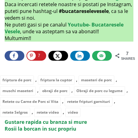
Daca incercati retetele noastre si postati pe Instagram,
puteti pune hashtag-ul
#bucatareselevesele
, ca sa le
vedem si noi.
Ne puteti gasi si pe canalul
Youtube- Bucataresele
Vesele
, unde va asteptam sa va abonati!!
Multumim!!
7
7
SHARES
,
,
,
friptura de porc
friptura la cuptor
maseteri de porc
,
,
,
muschi maseteri
obraji de porc
Obraji de porc cu legume
,
,
Retete cu Carne de Porc si Vita
retete fripturi garnituri
,
,
retete Selgros
retete video
video
Gustare rapida cu branza si mure
Rosii la borcan in suc propriu