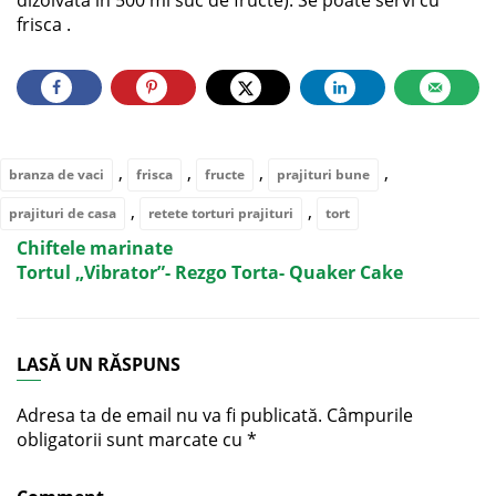
dizolvata in 500 ml suc de fructe). Se poate servi cu
frisca .
,
,
,
,
branza de vaci
frisca
fructe
prajituri bune
,
,
prajituri de casa
retete torturi prajituri
tort
Chiftele marinate
Tortul „Vibrator”- Rezgo Torta- Quaker Cake
LASĂ UN RĂSPUNS
Adresa ta de email nu va fi publicată.
Câmpurile
obligatorii sunt marcate cu
*