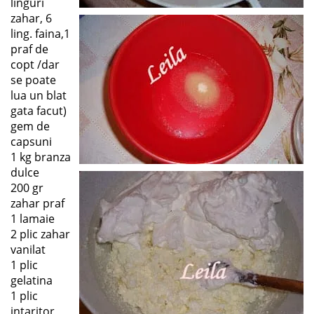
linguri
zahar, 6
ling. faina,1
praf de
copt /dar
se poate
lua un blat
gata facut)
gem de
capsuni
1 kg branza
dulce
200 gr
zahar praf
1 lamaie
2 plic zahar
vanilat
1 plic
gelatina
1 plic
intaritor