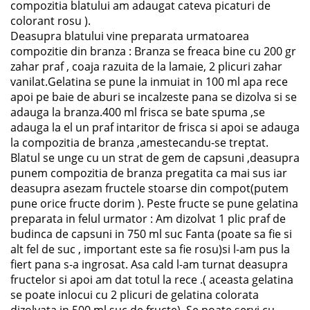
compozitia blatului am adaugat cateva picaturi de
colorant rosu ).
Deasupra blatului vine preparata urmatoarea
compozitie din branza : Branza se freaca bine cu 200 gr
zahar praf , coaja razuita de la lamaie, 2 plicuri zahar
vanilat.Gelatina se pune la inmuiat in 100 ml apa rece
apoi pe baie de aburi se incalzeste pana se dizolva si se
adauga la branza.400 ml frisca se bate spuma ,se
adauga la el un praf intaritor de frisca si apoi se adauga
la compozitia de branza ,amestecandu-se treptat.
Blatul se unge cu un strat de gem de capsuni ,deasupra
punem compozitia de branza pregatita ca mai sus iar
deasupra asezam fructele stoarse din compot(putem
pune orice fructe dorim ). Peste fructe se pune gelatina
preparata in felul urmator : Am dizolvat 1 plic praf de
budinca de capsuni in 750 ml suc Fanta (poate sa fie si
alt fel de suc , important este sa fie rosu)si l-am pus la
fiert pana s-a ingrosat. Asa cald l-am turnat deasupra
fructelor si apoi am dat totul la rece .( aceasta gelatina
se poate inlocui cu 2 plicuri de gelatina colorata