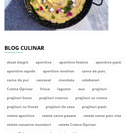
BLOG CULINAR
aluat dospit
aperitive
aperitive festive
aperitive pasti
aperitive rapide
aperitive revelion
carne de porc
carne de pui
cascaval
ciocolata
colaborari
Crama Oprisor
frisca
legume
oua
prajituri
prajituri bune
prajituri craciun
prajituri cu crema
prajituri cu fructe
prajituri de casa
prajituri pasti
retete aperitive
retete carne pasare
retete carne porc vita
retete conserve muraturi
retete Crama Oprisor