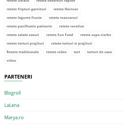
retete Delaco
retete deserturi rapide
retete fripturi garnituri
retete Heinner
retete legume fructe
retete mancaruri
retete panificatie patiserie
retete revelion
retete salate sosuri
retete Sun Food
retete supe ciorbe
retete torturi prajituri
retete torturi si prajituri
Retete traditionale
retete video
tort
torturi de casa
video
PARTENERI
Blogroll
LaLena
Marya.ro