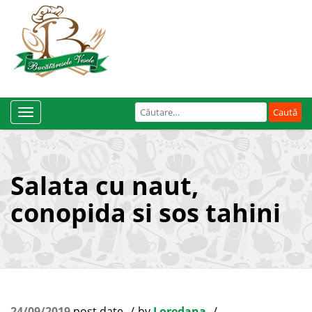
Caută
Toggle
după:
Navigation
Salata cu naut,
conopida si sos tahini
24/09/2019
post date
by
Loredana