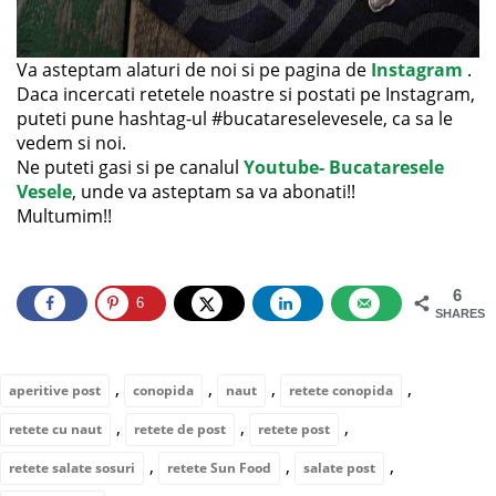
Va asteptam alaturi de noi si pe pagina de
Instagram
.
Daca incercati retetele noastre si postati pe Instagram,
puteti pune hashtag-ul #bucatareselevesele, ca sa le
vedem si noi.
Ne puteti gasi si pe canalul
Youtube- Bucataresele
Vesele
, unde va asteptam sa va abonati!!
Multumim!!
6
6
SHARES
,
,
,
,
aperitive post
conopida
naut
retete conopida
,
,
,
retete cu naut
retete de post
retete post
,
,
,
retete salate sosuri
retete Sun Food
salate post