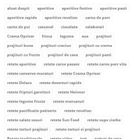
aluat dospit
aperitive
aperitive festive
aperitive pasti
aperitive rapide
aperitive revelion
carne de porc
carne de pui
cascaval
ciocolata
colaborari
Crama Oprisor
frisca
legume
oua
prajituri
prajituri bune
prajituri craciun
prajituri cu crema
prajituri cu fructe
prajituri de casa
prajituri pasti
retete aperitive
retete carne pasare
retete carne porc vita
retete conserve muraturi
retete Crama Oprisor
retete Delaco
retete deserturi rapide
retete fripturi garnituri
retete Heinner
retete legume fructe
retete mancaruri
retete panificatie patiserie
retete revelion
retete salate sosuri
retete Sun Food
retete supe ciorbe
retete torturi prajituri
retete torturi si prajituri
Retete traditionale
retete video
tort
torturi de casa