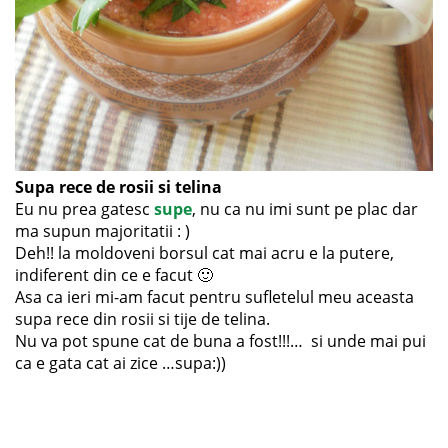
Supa rece de rosii si telina
Eu nu prea gatesc
supe
, nu ca nu imi sunt pe plac dar
ma supun majoritatii : )
Deh!! la moldoveni borsul cat mai acru e la putere,
indiferent din ce e facut 🙂
Asa ca ieri mi-am facut pentru sufletelul meu aceasta
supa rece din rosii si tije de telina.
Nu va pot spune cat de buna a fost!!!… si unde mai pui
ca e gata cat ai zice …supa:))