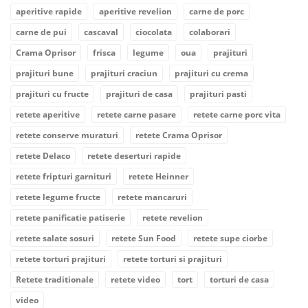
aperitive rapide
aperitive revelion
carne de porc
carne de pui
cascaval
ciocolata
colaborari
Crama Oprisor
frisca
legume
oua
prajituri
prajituri bune
prajituri craciun
prajituri cu crema
prajituri cu fructe
prajituri de casa
prajituri pasti
retete aperitive
retete carne pasare
retete carne porc vita
retete conserve muraturi
retete Crama Oprisor
retete Delaco
retete deserturi rapide
retete fripturi garnituri
retete Heinner
retete legume fructe
retete mancaruri
retete panificatie patiserie
retete revelion
retete salate sosuri
retete Sun Food
retete supe ciorbe
retete torturi prajituri
retete torturi si prajituri
Retete traditionale
retete video
tort
torturi de casa
video