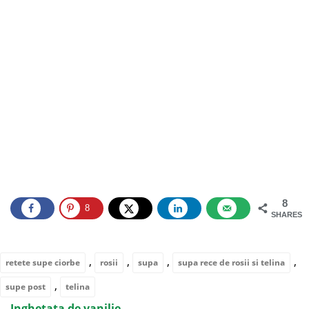
8
8
SHARES
,
,
,
,
retete supe ciorbe
rosii
supa
supa rece de rosii si telina
,
supe post
telina
Inghetata de vanilie