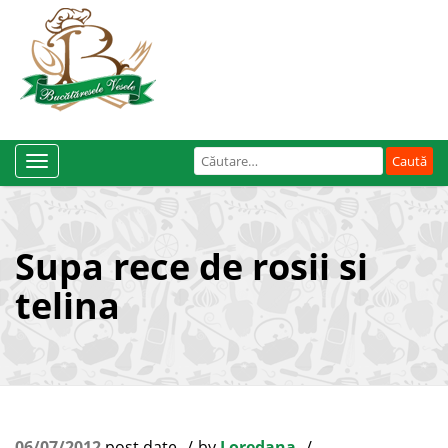
Caută
Toggle
după:
Navigation
Supa rece de rosii si
telina
06/07/2012
post date
by
Loredana