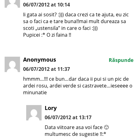
06/07/2012 at 10:14
Ii gata ai sosit? :))) daca crezi ca te ajuta, eu zic
sa o faci ca e tare buna!!mai mult dureaza sa
scoti „ustensila” in care o faci :)))
Pupicei :* O zi faina !!
Anonymous
Răspunde
06/07/2012 at 11:37
hmmm…!!! ce bun…dar daca ii pui si un pic de
ardei rosu, ardei verde si castravete…ieseeee o
minunatie
Lory
06/07/2012 at 13:17
Data viitoare asa voi face 🙂
multumesc de sugestie !!:*