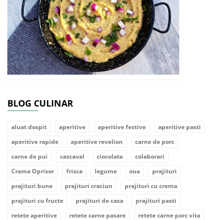
BLOG CULINAR
aluat dospit
aperitive
aperitive festive
aperitive pasti
aperitive rapide
aperitive revelion
carne de porc
carne de pui
cascaval
ciocolata
colaborari
Crama Oprisor
frisca
legume
oua
prajituri
prajituri bune
prajituri craciun
prajituri cu crema
prajituri cu fructe
prajituri de casa
prajituri pasti
retete aperitive
retete carne pasare
retete carne porc vita