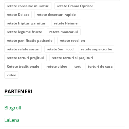
retete conserve muraturi
retete Crama Oprisor
retete Delaco
retete deserturi rapide
retete fripturi garnituri
retete Heinner
retete legume fructe
retete mancaruri
retete panificatie patiserie
retete revelion
retete salate sosuri
retete Sun Food
retete supe ciorbe
retete torturi prajituri
retete torturi si prajituri
Retete traditionale
retete video
tort
torturi de casa
video
PARTENERI
Blogroll
LaLena