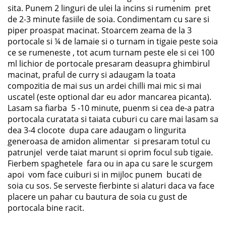
sita. Punem 2 linguri de ulei la incins si rumenim pret
de 2-3 minute fasiile de soia. Condimentam cu sare si
piper proaspat macinat. Stoarcem zeama de la 3
portocale si ¼ de lamaie si o turnam in tigaie peste soia
ce se rumeneste , tot acum turnam peste ele si cei 100
ml lichior de portocale presaram deasupra ghimbirul
macinat, praful de curry si adaugam la toata
compozitia de mai sus un ardei chilli mai mic si mai
uscatel (este optional dar eu ador mancarea picanta).
Lasam sa fiarba 5 -10 minute, puenm si cea de-a patra
portocala curatata si taiata cuburi cu care mai lasam sa
dea 3-4 clocote dupa care adaugam o lingurita
generoasa de amidon alimentar si presaram totul cu
patrunjel verde taiat marunt si oprim focul sub tigaie.
Fierbem spaghetele fara ou in apa cu sare le scurgem
apoi vom face cuiburi si in mijloc punem bucati de
soia cu sos. Se serveste fierbinte si alaturi daca va face
placere un pahar cu bautura de soia cu gust de
portocala bine racit.