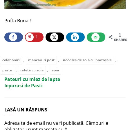
Pofta Buna !
1
1
SHARES
,
,
,
colaborari
mancaruri post
noodles de soia cu portocale
,
,
paste
retete cu soia
soia
Pateuri cu miez de lapte
Iepurasi de Pasti
LASĂ UN RĂSPUNS
Adresa ta de email nu va fi publicată.
Câmpurile
obligatorii sunt marcate cu
*