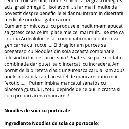
reduce colesterolul, contine calciu, acizi grasi omega 3,
acizi grasi omega 6 , isoflavoni… si ar mai fi multe de
povestit despre beneficiile ei dar nu intram in disertatii
medicale noi doar gatim acum !
Cum am primit cosul cu produsele Inedit m-am apucat
sa gatesc ceea ce imi place mie cel mai mult… se stie ca
in zona Ardealului se fac combinatii mai ciudate ceva
gen carne cu fructe …. Ei dragilor am purces sa
pregatesc cu Noodles din soia aceasta combinatie
folosind in loc de carne, soia ! Poate vi se pare ciudata
combinatia dar puteti sa o incercati cu incredere. Am
pornit de la o reteta clasic ungureasca caruia i-am adus
unele inovatii facand acest fel de mancare putin mai
“exotic „… Putem imbina mancatul sanatos cu
placerea gustului , totul depinde de ce pui in cratita si
cum prepari aceea mancare!!!
Noodles de soia cu portocale
Ingrediente
Noodles de soia cu portocale
: