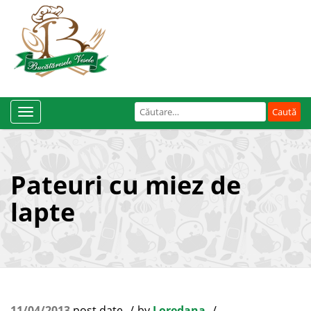
Caută
Toggle
după:
Navigation
Pateuri cu miez de
lapte
11/04/2013
post date
by
Loredana