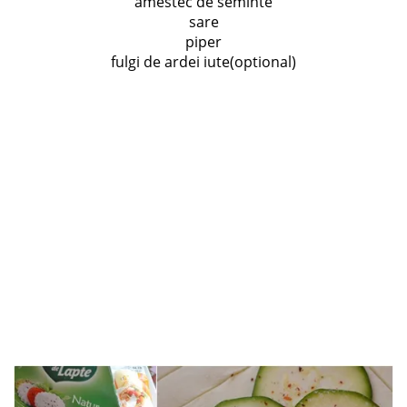
amestec de seminte
sare
piper
fulgi de ardei iute(optional)