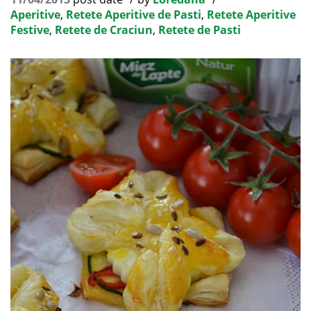
Aperitive
,
Retete Aperitive de Pasti
,
Retete Aperitive
Festive
,
Retete de Craciun
,
Retete de Pasti