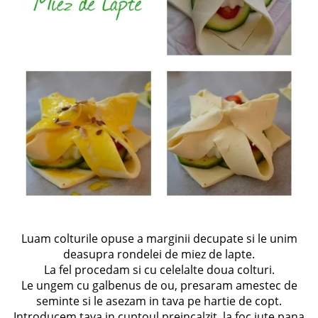
Luam colturile opuse a marginii decupate si le unim
deasupra rondelei de miez de lapte.
La fel procedam si cu celelalte doua colturi.
Le ungem cu galbenus de ou, presaram amestec de
seminte si le asezam in tava pe hartie de copt.
Introducem tava in cuptoul preincalzit, la foc iute pana