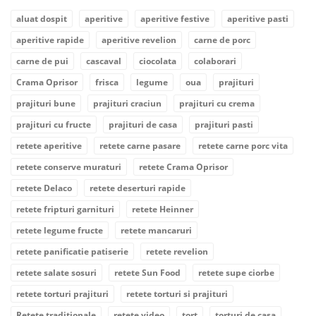
aluat dospit
aperitive
aperitive festive
aperitive pasti
aperitive rapide
aperitive revelion
carne de porc
carne de pui
cascaval
ciocolata
colaborari
Crama Oprisor
frisca
legume
oua
prajituri
prajituri bune
prajituri craciun
prajituri cu crema
prajituri cu fructe
prajituri de casa
prajituri pasti
retete aperitive
retete carne pasare
retete carne porc vita
retete conserve muraturi
retete Crama Oprisor
retete Delaco
retete deserturi rapide
retete fripturi garnituri
retete Heinner
retete legume fructe
retete mancaruri
retete panificatie patiserie
retete revelion
retete salate sosuri
retete Sun Food
retete supe ciorbe
retete torturi prajituri
retete torturi si prajituri
Retete traditionale
retete video
tort
torturi de casa