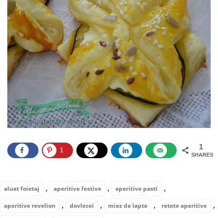
1
1
SHARES
,
,
,
aluat foietaj
aperitive festive
aperitive pasti
,
,
,
,
aperitive revelion
dovlecei
miez de lapte
retete aperitive