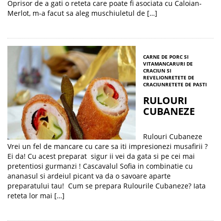
Oprisor de a gati o reteta care poate fi asociata cu Caloian-
Merlot, m-a facut sa aleg muschiuletul de […]
CARNE DE PORC SI
VITA
MANCARURI DE
CRACIUN SI
REVELION
RETETE DE
CRACIUN
RETETE DE PASTI
RULOURI
CUBANEZE
Rulouri Cubaneze
Vrei un fel de mancare cu care sa iti impresionezi musafirii ?
Ei da! Cu acest preparat sigur ii vei da gata si pe cei mai
pretentiosi gurmanzi ! Cascavalul Sofia in combinatie cu
ananasul si ardeiul picant va da o savoare aparte
preparatului tau! Cum se prepara Rulourile Cubaneze? Iata
reteta lor mai […]