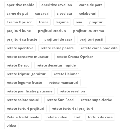
aperitive rapide
aperitive revelion
carne de porc
carne de pui
cascaval
ciocolata
colaborari
Crama Oprisor
frisca
legume
oua
prajituri
prajituri bune
prajituri craciun
prajituri cu crema
prajituri cu fructe
prajituri de casa
prajituri pasti
retete aperitive
retete carne pasare
retete carne porc vita
retete conserve muraturi
retete Crama Oprisor
retete Delaco
retete deserturi rapide
retete fripturi garnituri
retete Heinner
retete legume fructe
retete mancaruri
retete panificatie patiserie
retete revelion
retete salate sosuri
retete Sun Food
retete supe ciorbe
retete torturi prajituri
retete torturi si prajituri
Retete traditionale
retete video
tort
torturi de casa
video