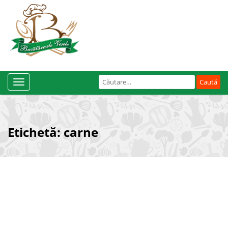
Caută
Toggle
după:
Navigation
Etichetă:
carne