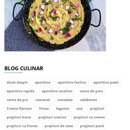
BLOG CULINAR
aluat dospit
aperitive
aperitive festive
aperitive pasti
aperitive rapide
aperitive revelion
carne de porc
carne de pui
cascaval
ciocolata
colaborari
Crama Oprisor
frisca
legume
oua
prajituri
prajituri bune
prajituri craciun
prajituri cu crema
prajituri cu fructe
prajituri de casa
prajituri pasti