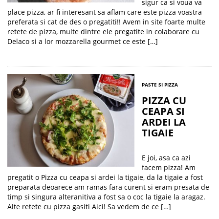
sigur ca si voua va
place pizza, ar fi interesant sa aflam care este pizza voastra
preferata si cat de des o pregatiti!! Avem in site foarte multe
retete de pizza, multe dintre ele pregatite in colaborare cu
Delaco si a lor mozzarella gourmet ce este […]
PASTE SI PIZZA
PIZZA CU
CEAPA SI
ARDEI LA
TIGAIE
E joi, asa ca azi
facem pizza! Am
pregatit o Pizza cu ceapa si ardei la tigaie, da la tigaie a fost
preparata deoarece am ramas fara curent si eram presata de
timp si singura alteranitiva a fost sa o coc la tigaie la aragaz.
Alte retete cu pizza gasiti Aici! Sa vedem de ce […]