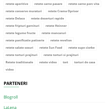
retete aperitive
retete carne pasare
retete carne porc vita
retete conserve muraturi
retete Crama Oprisor
retete Delaco
retete deserturi rapide
retete fripturi garnituri
retete Heinner
retete legume fructe
retete mancaruri
retete panificatie patiserie
retete revelion
retete salate sosuri
retete Sun Food
retete supe ciorbe
retete torturi prajituri
retete torturi si prajituri
Retete traditionale
retete video
tort
torturi de casa
video
PARTENERI
Blogroll
LaLena