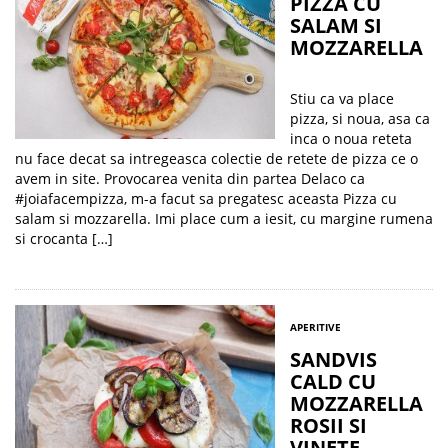
PIZZA CU
SALAM SI
MOZZARELLA
Stiu ca va place
pizza, si noua, asa ca
inca o noua reteta
nu face decat sa intregeasca colectie de retete de pizza ce o
avem in site. Provocarea venita din partea Delaco ca
#joiafacempizza, m-a facut sa pregatesc aceasta Pizza cu
salam si mozzarella. Imi place cum a iesit, cu margine rumena
si crocanta […]
APERITIVE
SANDVIS
CALD CU
MOZZARELLA
ROSII SI
VINETE