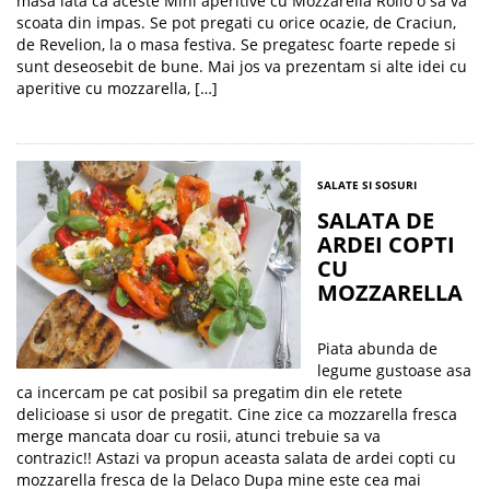
masa iata ca aceste Mini aperitive cu Mozzarella Rollo o sa va
scoata din impas. Se pot pregati cu orice ocazie, de Craciun,
de Revelion, la o masa festiva. Se pregatesc foarte repede si
sunt deseosebit de bune. Mai jos va prezentam si alte idei cu
aperitive cu mozzarella, […]
SALATE SI SOSURI
SALATA DE
ARDEI COPTI
CU
MOZZARELLA
Piata abunda de
legume gustoase asa
ca incercam pe cat posibil sa pregatim din ele retete
delicioase si usor de pregatit. Cine zice ca mozzarella fresca
merge mancata doar cu rosii, atunci trebuie sa va
contrazic!! Astazi va propun aceasta salata de ardei copti cu
mozzarella fresca de la Delaco Dupa mine este cea mai