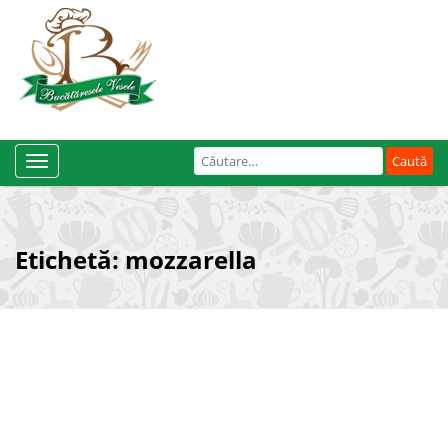
Caută
Toggle
după:
Navigation
Etichetă:
mozzarella