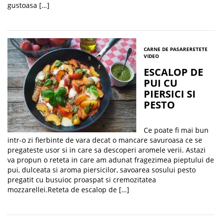
gustoasa […]
CARNE DE PASARE
RETETE
VIDEO
ESCALOP DE
PUI CU
PIERSICI SI
PESTO
Ce poate fi mai bun
intr-o zi fierbinte de vara decat o mancare savuroasa ce se
pregateste usor si in care sa descoperi aromele verii. Astazi
va propun o reteta in care am adunat fragezimea pieptului de
pui, dulceata si aroma piersicilor, savoarea sosului pesto
pregatit cu busuioc proaspat si cremozitatea
mozzarellei.Reteta de escalop de […]