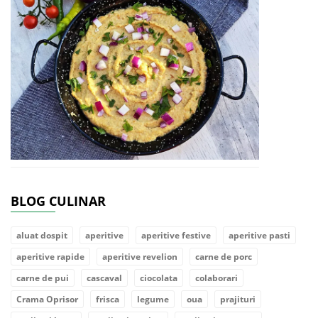
BLOG CULINAR
aluat dospit
aperitive
aperitive festive
aperitive pasti
aperitive rapide
aperitive revelion
carne de porc
carne de pui
cascaval
ciocolata
colaborari
Crama Oprisor
frisca
legume
oua
prajituri