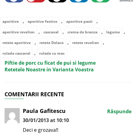
SHARES
,
,
,
aperitive
aperitive festive
aperitive pasti
,
,
,
,
aperitive revelion
cascaval
crema de branza
legume
,
,
,
retete aperitive
retete Delaco
retete revelion
,
rulada cascaval
rulada cu mac
Piftie de porc cu ficat de pui si legume
Retetele Noastre in Varianta Voastra
COMENTARII RECENTE
Paula Gafitescu
Răspunde
30/01/2013 at 10:10
Deci e grozava!!