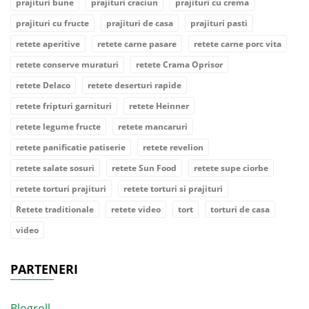
prajituri bune
prajituri craciun
prajituri cu crema
prajituri cu fructe
prajituri de casa
prajituri pasti
retete aperitive
retete carne pasare
retete carne porc vita
retete conserve muraturi
retete Crama Oprisor
retete Delaco
retete deserturi rapide
retete fripturi garnituri
retete Heinner
retete legume fructe
retete mancaruri
retete panificatie patiserie
retete revelion
retete salate sosuri
retete Sun Food
retete supe ciorbe
retete torturi prajituri
retete torturi si prajituri
Retete traditionale
retete video
tort
torturi de casa
video
PARTENERI
Blogroll