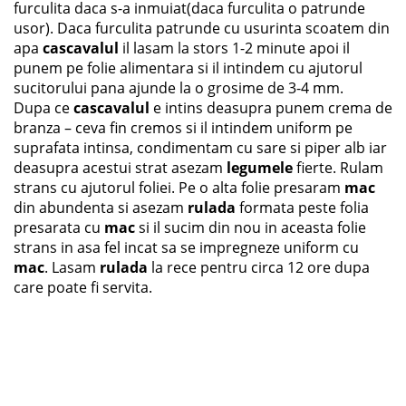
furculita daca s-a inmuiat(daca furculita o patrunde
usor). Daca furculita patrunde cu usurinta scoatem din
apa
cascavalul
il lasam la stors 1-2 minute apoi il
punem pe folie alimentara si il intindem cu ajutorul
sucitorului pana ajunde la o grosime de 3-4 mm.
Dupa ce
cascavalul
e intins deasupra punem crema de
branza – ceva fin cremos si il intindem uniform pe
suprafata intinsa, condimentam cu sare si piper alb iar
deasupra acestui strat asezam
legumele
fierte. Rulam
strans cu ajutorul foliei. Pe o alta folie presaram
mac
din abundenta si asezam
rulada
formata peste folia
presarata cu
mac
si il sucim din nou in aceasta folie
strans in asa fel incat sa se impregneze uniform cu
mac
. Lasam
rulada
la rece pentru circa 12 ore dupa
care poate fi servita.