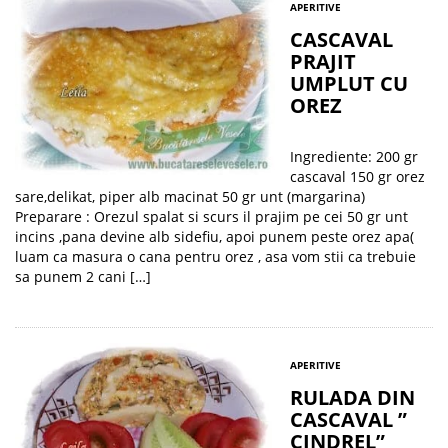
APERITIVE
CASCAVAL
PRAJIT
UMPLUT CU
OREZ
Ingrediente: 200 gr
cascaval 150 gr orez
sare,delikat, piper alb macinat 50 gr unt (margarina)
Preparare : Orezul spalat si scurs il prajim pe cei 50 gr unt
incins ,pana devine alb sidefiu, apoi punem peste orez apa(
luam ca masura o cana pentru orez , asa vom stii ca trebuie
sa punem 2 cani […]
APERITIVE
RULADA DIN
CASCAVAL ”
CINDREL”