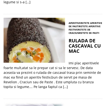
legume si s-a […]
APERITIVE
RETETE APERITIVE
DE PASTI
RETETE APERITIVE
FESTIVE
RETETE DE
CRACIUN
RETETE DE PASTI
RULADA DE
CASCAVAL CU
MAC
Imi plac aperitivele
foarte mult,atat sa le prepar cat si sa le servesc. De data
aceasta va prezint o rulada de cascaval trasa prin seminte de
mac ea fiind un aperitiv festiv,bun de servit pe masa de
Revelion , Craciun sau de Paste . Este umpluta cu branza
topita si legume…. Pe langa faptul ca […]