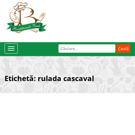
Caută
Toggle
după:
Navigation
Etichetă:
rulada cascaval