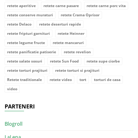
retete aperitive
retete carne pasare
retete carne porc vita
retete conserve muraturi
retete Crama Oprisor
retete Delaco
retete deserturi rapide
retete fripturi garnituri
retete Heinner
retete legume fructe
retete mancaruri
retete panificatie patiserie
retete revelion
retete salate sosuri
retete Sun Food
retete supe ciorbe
retete torturi prajituri
retete torturi si prajituri
Retete traditionale
retete video
tort
torturi de casa
video
PARTENERI
Blogroll
LaLena