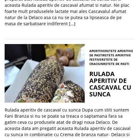
aceasta Rulada aperitiv de cascaval afumat si natur. Ne plac
foarte mult produselele lactate mai ales Cascavalul afumat
natur de la Delaco asa ca nu se putea sa lipseasca de pe
masa de sarbatoare indiferent […]
APERITIVE
RETETE APERITIVE
DE PASTI
RETETE APERITIVE
FESTIVE
RETETE DE
CRACIUN
RETETE DE PASTI
RULADA
APERITIV DE
CASCAVAL CU
SUNCA
Rulada aperitiv de cascaval cu sunca Dupa cum stiti suntem
Fani Branza si nu se poate sa treaca o saptamana fara sa
gatim ceva cu produsele atat de dragi noua Delaco. De
aceasta data am pregatit aceasta Rulada aperitiv de cascaval
cu sunca in combinatie cu Crema de branza natur- Delaco si