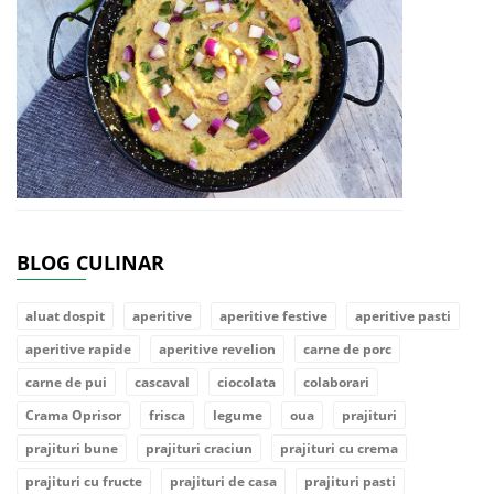
BLOG CULINAR
aluat dospit
aperitive
aperitive festive
aperitive pasti
aperitive rapide
aperitive revelion
carne de porc
carne de pui
cascaval
ciocolata
colaborari
Crama Oprisor
frisca
legume
oua
prajituri
prajituri bune
prajituri craciun
prajituri cu crema
prajituri cu fructe
prajituri de casa
prajituri pasti