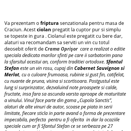
Va prezentam o
friptura
senzationala pentru masa de
Craciun. Acest
ciolan
pregatit la cuptor pur si simplu
se topeste in gura . Ciolanul este pregatit cu bere dar,
alaturi va recomandam sa serviti un vin cu totul
deosebit oferit de
Crama Oprișor
care a realizat o editie
speciala dedicata marilor sfinti pe care ii sarbatorim pana
la sfarsitul acestui an, conform traditiei ortodoxe.
Sfantul
Stefan
este un vin rosu, cupaj din
Cabernet Sauvignon si
Merlot
, cu o culoare frumoasa, rubinie si gust fin, catifelat,
cu nuante de pruna, visina si scortisoara. Postgustul este
lung si surprinzator, dezvaluind note proaspete si calde,
fructate, insa fara sa ascunda varsta aproape de maturitate
a vinului. Vinul face parte din gama „Cupola Sanctis”,
alaturi de alte vinuri de autor, scoase pe piata in serii
limitate, fiecare sticla in parte avand o forma de prezentare
impecabila, perfecta pentru a fi oferita in dar la ocaziile
speciale cum ar fi Sfantul Stefan ce se serbeaza pe 27