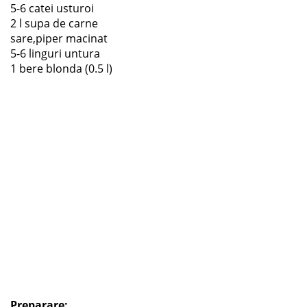
5-6 catei usturoi
2 l supa de carne
sare,piper macinat
5-6 linguri untura
1 bere blonda (0.5 l)
Preparare: