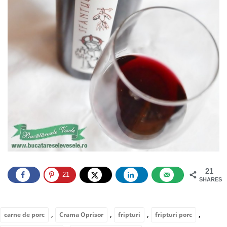
21
21
SHARES
,
,
,
,
carne de porc
Crama Oprisor
fripturi
fripturi porc