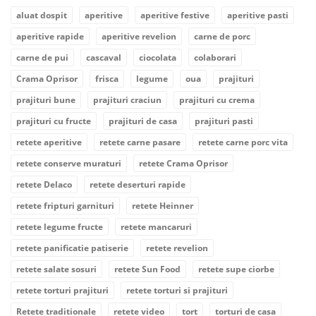
aluat dospit
aperitive
aperitive festive
aperitive pasti
aperitive rapide
aperitive revelion
carne de porc
carne de pui
cascaval
ciocolata
colaborari
Crama Oprisor
frisca
legume
oua
prajituri
prajituri bune
prajituri craciun
prajituri cu crema
prajituri cu fructe
prajituri de casa
prajituri pasti
retete aperitive
retete carne pasare
retete carne porc vita
retete conserve muraturi
retete Crama Oprisor
retete Delaco
retete deserturi rapide
retete fripturi garnituri
retete Heinner
retete legume fructe
retete mancaruri
retete panificatie patiserie
retete revelion
retete salate sosuri
retete Sun Food
retete supe ciorbe
retete torturi prajituri
retete torturi si prajituri
Retete traditionale
retete video
tort
torturi de casa