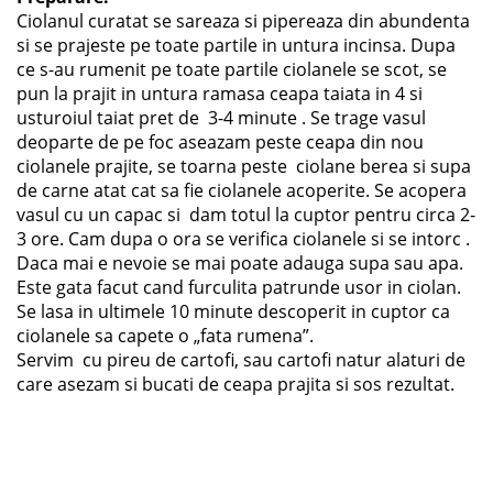
Ciolanul curatat se sareaza si pipereaza din abundenta
si se prajeste pe toate partile in untura incinsa. Dupa
ce s-au rumenit pe toate partile ciolanele se scot, se
pun la prajit in untura ramasa ceapa taiata in 4 si
usturoiul taiat pret de 3-4 minute . Se trage vasul
deoparte de pe foc aseazam peste ceapa din nou
ciolanele prajite, se toarna peste ciolane berea si supa
de carne atat cat sa fie ciolanele acoperite. Se acopera
vasul cu un capac si dam totul la cuptor pentru circa 2-
3 ore. Cam dupa o ora se verifica ciolanele si se intorc .
Daca mai e nevoie se mai poate adauga supa sau apa.
Este gata facut cand furculita patrunde usor in ciolan.
Se lasa in ultimele 10 minute descoperit in cuptor ca
ciolanele sa capete o „fata rumena”.
Servim cu pireu de cartofi, sau cartofi natur alaturi de
care asezam si bucati de ceapa prajita si sos rezultat.