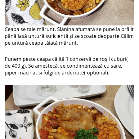
Ceapa se taie mărunt. Slănina afumată se pune la prăjit
până lasă untură suficientă și se scoate deoparte.Călim
pe untură ceapa tăiată mărunt.
Punem peste ceapa călită 1 conservă de roșii cuburi(
de 400 g). Se amestecă, se condimentează cu sare,
piper măcinat si fulgi de ardei iute( optional).