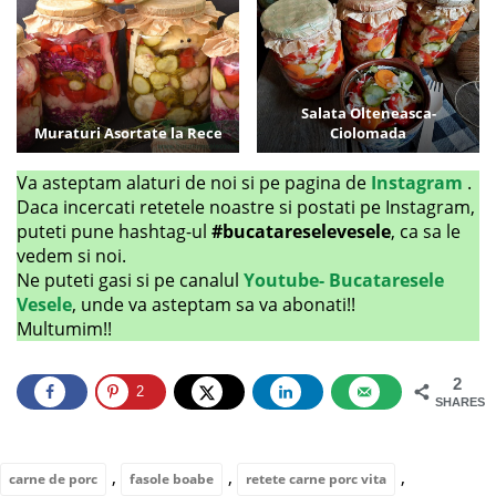
Salata Olteneasca-
Muraturi Asortate la Rece
Ciolomada
Va asteptam alaturi de noi si pe pagina de
Instagram
.
Daca incercati retetele noastre si postati pe Instagram,
puteti pune hashtag-ul
#bucatareselevesele
, ca sa le
vedem si noi.
Ne puteti gasi si pe canalul
Youtube- Bucataresele
Vesele
, unde va asteptam sa va abonati!!
Multumim!!
2
2
SHARES
,
,
,
carne de porc
fasole boabe
retete carne porc vita