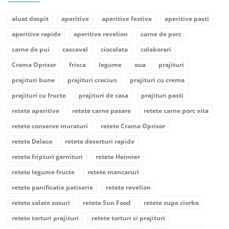
aluat dospit
aperitive
aperitive festive
aperitive pasti
aperitive rapide
aperitive revelion
carne de porc
carne de pui
cascaval
ciocolata
colaborari
Crama Oprisor
frisca
legume
oua
prajituri
prajituri bune
prajituri craciun
prajituri cu crema
prajituri cu fructe
prajituri de casa
prajituri pasti
retete aperitive
retete carne pasare
retete carne porc vita
retete conserve muraturi
retete Crama Oprisor
retete Delaco
retete deserturi rapide
retete fripturi garnituri
retete Heinner
retete legume fructe
retete mancaruri
retete panificatie patiserie
retete revelion
retete salate sosuri
retete Sun Food
retete supe ciorbe
retete torturi prajituri
retete torturi si prajituri