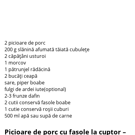
2 picioare de porc
200 g slănină afumată tăiată cubulețe
2 căpățâni usturoi
1 morcov
1 pătrunjel rădăcină
2 bucăți ceapă
sare, piper boabe
fulgi de ardei iute(optional)
2-3 frunze dafin
2 cutii conservă fasole boabe
1 cutie conservă roșii cuburi
500 ml apă sau supă de carne
Picioare de porc cu fasole la cuptor –