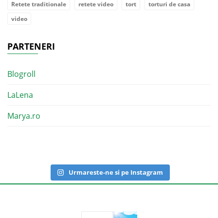
Retete traditionale
retete video
tort
torturi de casa
video
PARTENERI
Blogroll
LaLena
Marya.ro
Urmareste-ne si pe Instagram