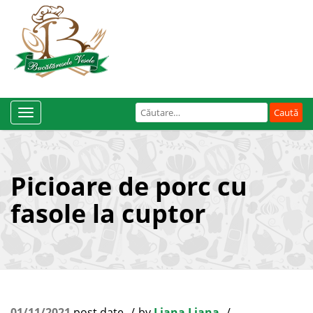
Caută
Toggle
după:
Navigation
Picioare de porc cu
fasole la cuptor
01/11/2021
post date
by
Liana Liana