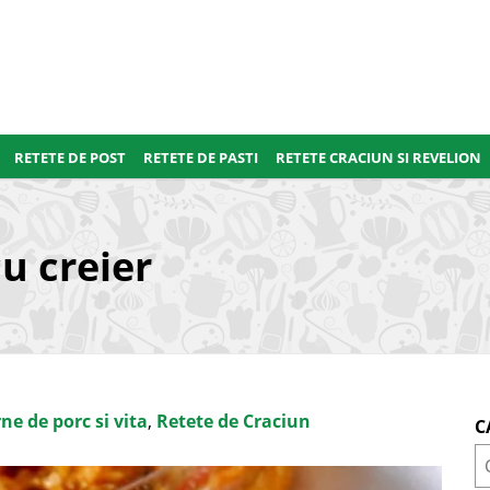
RETETE DE POST
RETETE DE PASTI
RETETE CRACIUN SI REVELION
u creier
ne de porc si vita
,
Retete de Craciun
C