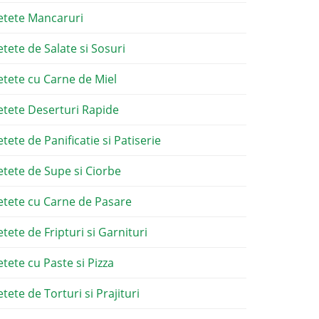
etete Mancaruri
etete de Salate si Sosuri
etete cu Carne de Miel
etete Deserturi Rapide
etete de Panificatie si Patiserie
etete de Supe si Ciorbe
etete cu Carne de Pasare
etete de Fripturi si Garnituri
etete cu Paste si Pizza
tete de Torturi si Prajituri