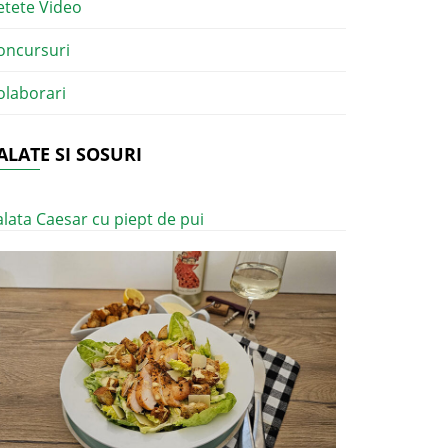
etete Video
oncursuri
olaborari
ALATE SI SOSURI
alata Caesar cu piept de pui