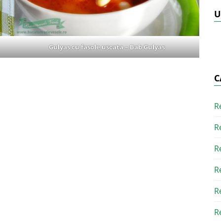
U
Gulyas cu fasole uscata – Bab Gulyas
C
R
R
R
R
R
R