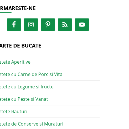
RMARESTE-NE
ARTE DE BUCATE
etete Aperitive
etete cu Carne de Porc si Vita
etete cu Legume si fructe
etete cu Peste si Vanat
etete Bauturi
etete de Conserve si Muraturi