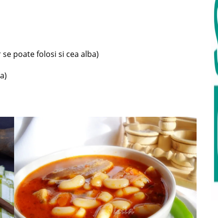
se poate folosi si cea alba)
a)