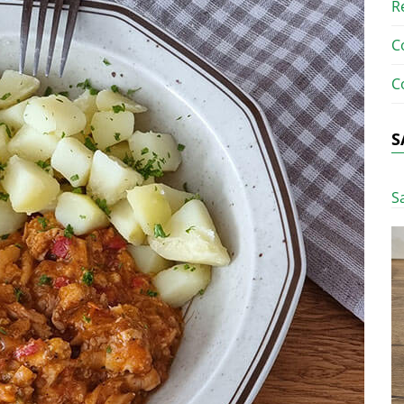
R
C
C
S
S